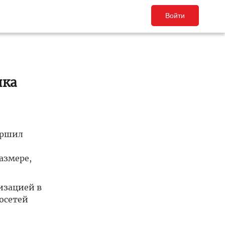
Войти
ика
ершил
азмере,
изацией в
осетей
П