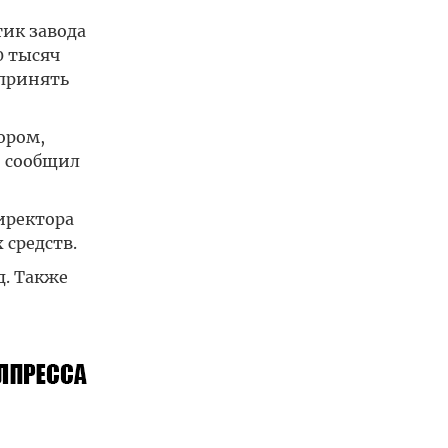
тик завода
0 тысяч
 принять
ором,
н сообщил
иректора
 средств.
. Также