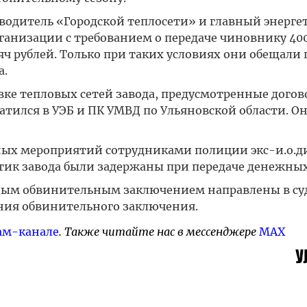
водитель «Городской теплосети» и главный энерге
ганизации с требованием о передаче чиновнику 40
сяч рублей. Только при таких условиях они обещали
а.
ке тепловых сетей завода, предусмотренные догов
тился в УЭБ и ПК УМВД по Ульяновской области. О
ных мероприятий сотрудниками полиции экс-и.о.д
тик завода были задержаны при передаче денежных
ным обвинительным заключением направлены в суд
ния обвинительного заключения.
ам-канале
. Также читайте нас в мессенджере
MAX