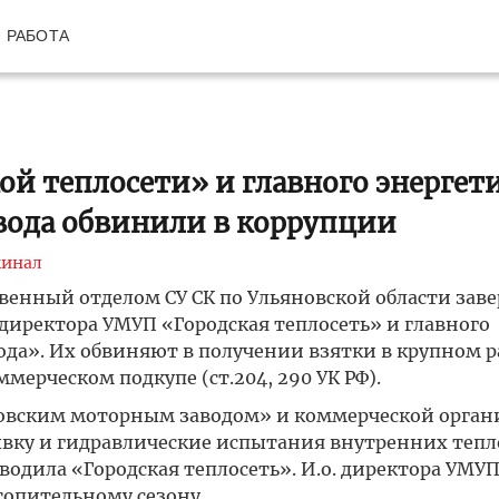
РАБОТА
ой теплосети» и главного энергет
вода обвинили в коррупции
инал
нный отделом СУ СК по Ульяновской области зав
директора УМУП «Городская теплосеть» и главного
ода». Их обвиняют в получении взятки в крупном р
мерческом подкупе (ст.204, 290 УК РФ).
новским моторным заводом» и коммерческой орган
ывку и гидравлические испытания внутренних тепл
водила «Городская теплосеть». И.о. директора УМУ
топительному сезону.