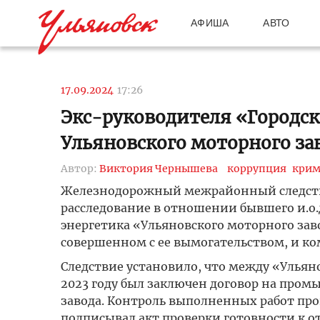
АФИША
АВТО
17.09.2024
17:26
Экс-руководителя «Городск
Ульяновского моторного за
Автор:
Виктория Чернышева
коррупция
крим
Железнодорожный межрайонный следстве
расследование в отношении бывшего и.о.
энергетика «Ульяновского моторного зав
совершенном с ее вымогательством, и ком
Следствие установило, что между «Улья
2023 году был заключен договор на пром
завода. Контроль выполненных работ про
подписывал акт проверки готовности к о