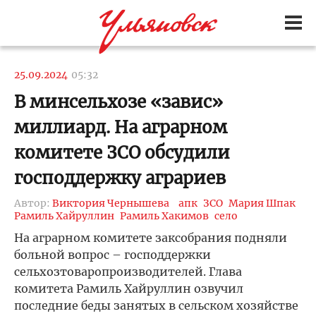
25.09.2024
05:32
В минсельхозе «завис»
миллиард. На аграрном
комитете ЗСО обсудили
господдержку аграриев
Автор:
Виктория Чернышева
апк
ЗСО
Мария Шпак
Рамиль Хайруллин
Рамиль Хакимов
село
На аграрном комитете заксобрания подняли
больной вопрос – господдержки
сельхозтоваропроизводителей. Глава
комитета Рамиль Хайруллин озвучил
последние беды занятых в сельском хозяйстве