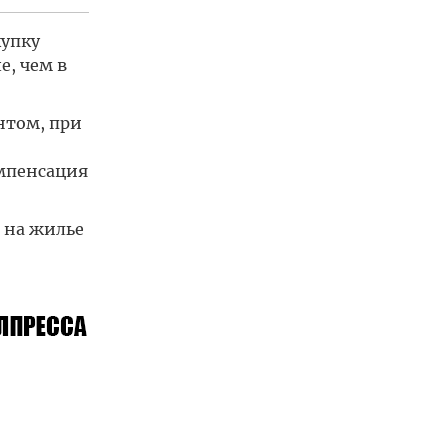
купку
е, чем в
нтом, при
омпенсация
 на жилье