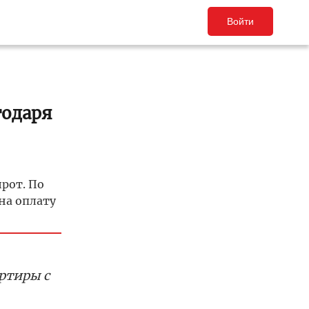
Войти
годаря
рот. По
на оплату
ртиры с