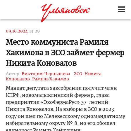
09.10.2024
13:29
Место коммуниста Рамиля
Хакимова в ЗСО займет фермер
Никита Коновалов
Автор:
Виктория Чернышева
ЗСО
Никита
Коновалов
Рамиль Хакимов
Мандат депутата заксобрания получит член
КПРФ, новомалыклинский фермер, глава
предприятия «ЭкоФермаРус» 37-летний
Никита Коновалов. На выборы в ЗСО в 2023
году он шел по Мелекесскому одномандатному
избирательному округу № 8, но его обошел
единоросс Рамиль Хайруллин.