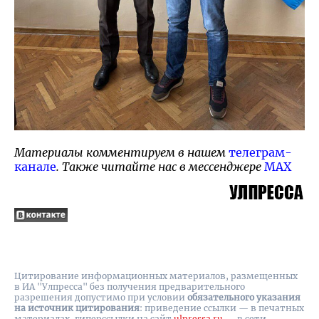
Материалы комментируем в нашем
телеграм-
канале
. Также читайте нас в мессенджере
MAX
Цитирование информационных материалов, размещенных
в ИА "Улпресса" без получения предварительного
разрешения допустимо при условии
обязательного указания
на источник цитирования
: приведение ссылки — в печатных
материалах, гиперссылки на cайт
ulpressa.ru
— в сети