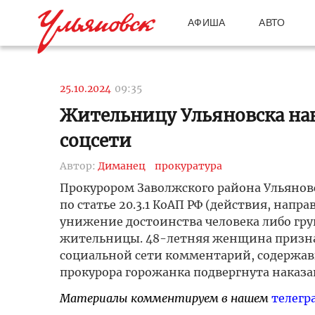
АФИША
АВТО
25.10.2024
09:35
Жительницу Ульяновска нак
соцсети
Автор:
Диманец
прокуратура
Прокурором Заволжского района Ульянов
по статье 20.3.1 КоАП РФ (действия, нап
унижение достоинства человека либо гр
жительницы. 48-летняя женщина признана
социальной сети комментарий, содержа
прокурора горожанка подвергнута наказан
Материалы комментируем в нашем
телегр