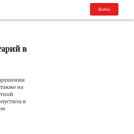
Войти
тарий в
нарушении
 также на
стной
опустила в
ем