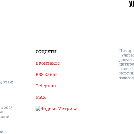
Цитиро
СОЦСЕТИ
"Улпре
допуст
Вконтакте
цитир
гиперс
источн
RSS Канал
тексто
 4 этаж
Telegram
MAX
я 2023
ре
каций
ой