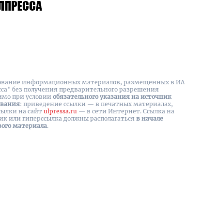
вание информационных материалов, размещенных в ИА
сса" без получения предварительного разрешения
имо при условии
обязательного указания на источник
ования
: приведение ссылки — в печатных материалах,
сылки на cайт
ulpressa.ru
— в сети Интернет. Ссылка на
ик или гиперссылка должны располагаться
в начале
вого материала
.