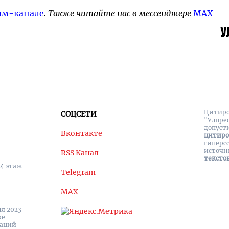
ам-канале
. Также читайте нас в мессенджере
MAX
Цитиро
СОЦСЕТИ
"Улпре
допуст
Вконтакте
цитир
гиперс
источн
RSS Канал
тексто
 4 этаж
Telegram
MAX
я 2023
ре
каций