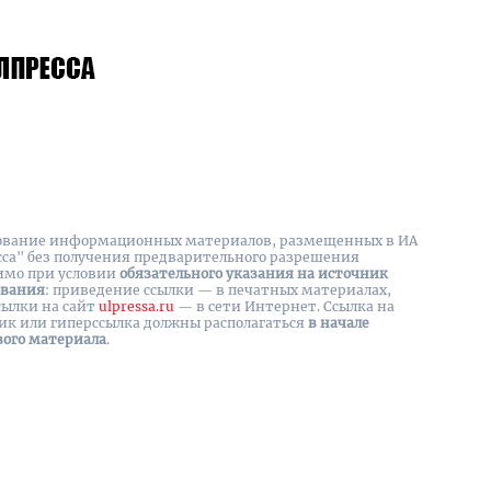
вание информационных материалов, размещенных в ИА
сса" без получения предварительного разрешения
имо при условии
обязательного указания на источник
ования
: приведение ссылки — в печатных материалах,
сылки на cайт
ulpressa.ru
— в сети Интернет. Ссылка на
ик или гиперссылка должны располагаться
в начале
вого материала
.