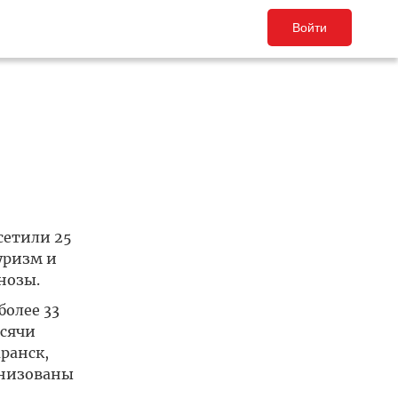
Войти
сетили 25
уризм и
нозы.
олее 33
ысячи
ранск,
анизованы