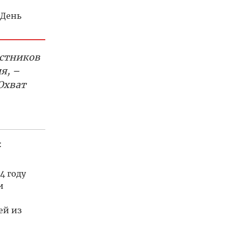
 День
астников
я, –
Охват
:
4 году
и
ей из