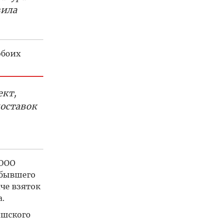
вила
обоих
ект,
поставок
 ООО
 бывшего
че взяток
.
ышского