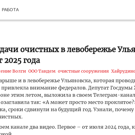
РАБОТА
сдачи очистных в левобережье Уль
 2025 года
ение Волги
ООО Тандем
очистные сооружения
Хайрудин
рыше и в левобережье Ульяновска, которая провод
а привлекла внимание федералов. Депутат Госдумы
ионе этим летом, выложила в своем Телеграм-канал
озаглавила так: «А может просто место проклятое?
ка, сроки сдвинули на будущий год. Узнали, почему
чистных.
ем канале два видео. Первое – от июля 2024 года, к
ркой.