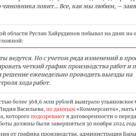
 чиновника ловит… Все, как мы любим, – зая
й области Руслан Хайрудинов побывал на днях на 
сложной:
ы ведутся. Но с учетом ряда изменений в про
овать четкий график производства работ и 
и решение еженедельно проводить выезды на
роля хода работ.
тью более 368,6 млн рублей выиграло ульяновское
Лидия Васильева,
по данным
«Коммерсанта», мать
а, которого
подозревают
в договоренности о переда
боты должны были завершиться 30 ноября 2024 года
вания от графика производства, администрация Бар