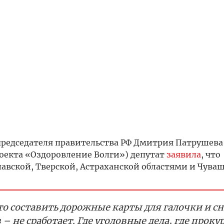
редседателя правительства РФ Дмитрия Патрушева
роекта «Оздоровление Волги») депутат
заявила
, что
лавской, Тверской, Астраханской областями и Чува
то составить дорожные карты для галочки и с
 не сработает. Где уголовные дела, где проку