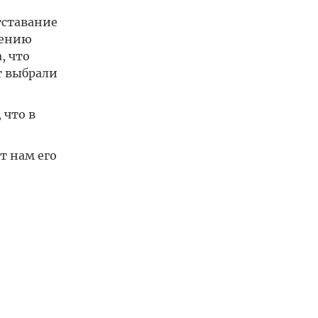
тставание
шению
, что
т выбрали
 что в
т нам его