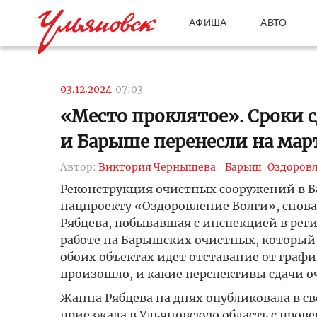
АФИША
АВТО
03.12.2024
07:03
«Место проклятое». Сроки 
и Барыше перенесли на март
Автор:
Виктория Чернышева
Барыш
Оздоровл
Реконструкция очистных сооружений в Ба
нацпроекту «Оздоровление Волги», снов
Рябцева, побывавшая с инспекцией в рег
работе на Барышских очистных, который 
обоих объектах идет отставание от графи
произошло, и какие перспективы сдачи о
Жанна Рябцева на днях опубликовала в сво
приезжала в Ульяновскую область с прове