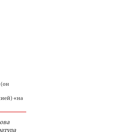
 (он
шией) «на
нова
ратура