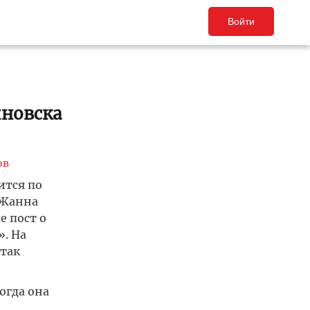
Войти
яновска
ов
ится по
 Жанна
е пост о
». На
 так
огда она