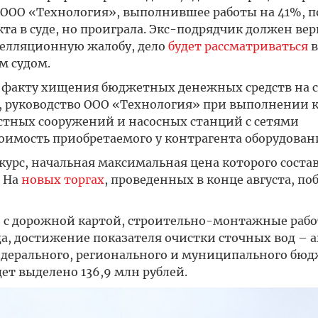
. ООО «Технология», выполнившее работы на 41%, 
а в суде, но проиграла. Экс-подрядчик должен вер
апелляционную жалобу, дело
будет рассматриваться
в
м судом.
по факту хищения бюджетных денежных средств на 
а, руководство ООО «Технология» при выполнении 
тных сооружений и насосных станций с сетями
оимость приобретаемого у контрагента оборудован
курс, начальная максимальная цена которого состав
. На
новых торгах
, проведенных в конце августа, по
ие с дорожной картой, строительно-монтажные раб
а, достижение показателя очистки сточных вод – а
едерального, регионального и муниципального бюд
ет выделено 136,9 млн рублей.