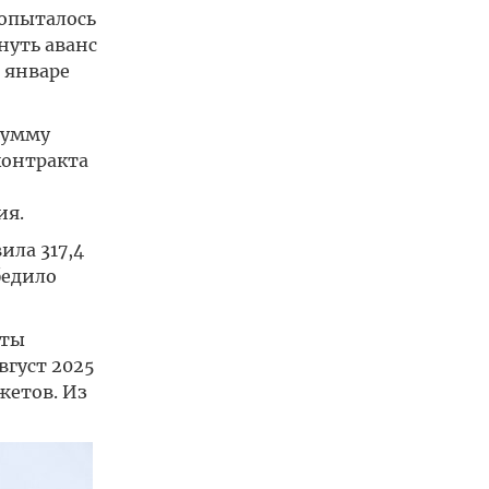
попыталось
нуть аванс
 январе
сумму
контракта
ия.
ила 317,4
бедило
оты
вгуст 2025
жетов. Из