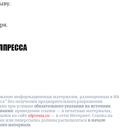
ыву.
ря.
вание информационных материалов, размещенных в ИА
сса" без получения предварительного разрешения
имо при условии
обязательного указания на источник
ования
: приведение ссылки — в печатных материалах,
сылки на cайт
ulpressa.ru
— в сети Интернет. Ссылка на
ик или гиперссылка должны располагаться
в начале
вого материала
.