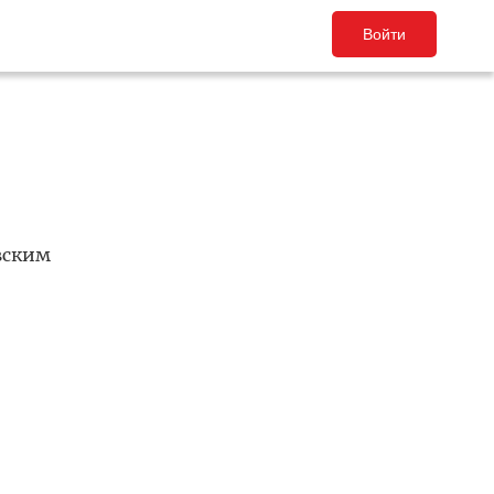
Войти
вским