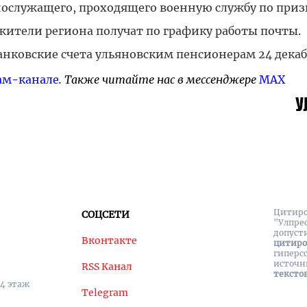
нослужащего, проходящего военную службу по приз
жители региона получат по графику работы почты.
банковские счета ульяновским пенсионерам 24 декаб
ам-канале
. Также читайте нас в мессенджере
MAX
Цитиро
СОЦСЕТИ
"Улпре
допуст
Вконтакте
цитир
гиперс
источн
RSS Канал
тексто
 4 этаж
Telegram