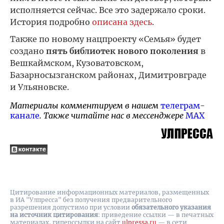
исполняется сейчас. Все это задержало сроки.
История подробно
описана здесь
.
Также по новому нацпроекту «Семья» будет
создано
пять библиотек нового поколения
в
Вешкаймском, Кузоватовском,
Базарносызганском районах, Димитровграде
и Ульяновске.
Материалы комментируем в нашем
телеграм-
канале
. Также читайте нас в мессенджере
MAX
Цитирование информационных материалов, размещенных
в ИА "Улпресса" без получения предварительного
разрешения допустимо при условии
обязательного указания
на источник цитирования
: приведение ссылки — в печатных
материалах, гиперссылки на cайт
ulpressa.ru
— в сети