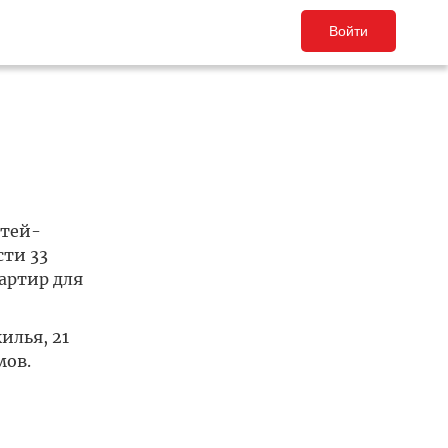
Войти
етей-
сти 33
артир для
илья, 21
мов.