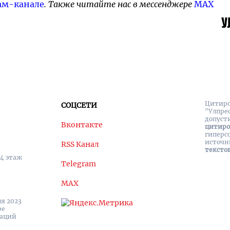
ам-канале
. Также читайте нас в мессенджере
MAX
Цитиро
СОЦСЕТИ
"Улпре
допуст
Вконтакте
цитир
гиперс
источн
RSS Канал
тексто
 4 этаж
Telegram
MAX
я 2023
ре
каций