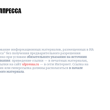
вание информационных материалов, размещенных в ИА
сса" без получения предварительного разрешения
имо при условии
обязательного указания на источник
ования
: приведение ссылки — в печатных материалах,
сылки на cайт
ulpressa.ru
— в сети Интернет. Ссылка на
ик или гиперссылка должны располагаться
в начале
вого материала
.