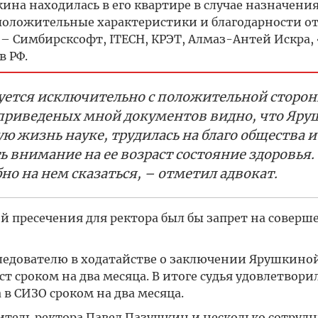
кина находилась в его квартире в случае назначения
положительные характеристики и благодарности о
 Симбирсксофт, ITECH, КРЭТ, Алмаз-Антей Искра,
в РФ.
ется исключительно с положительной сторон
из приведеных мной документов видно, что Яр
ю жизнь науке, трудилась на благо общества и
ь внимание на ее возраст состояние здоровья.
о на нем сказаться, – отметил адвокат.
 пресечения для ректора был бы запрет на соверш
следователю в ходатайстве о заключении Ярушкино
т сроком на два месяца. В итоге судья удовлетвори
 в СИЗО сроком на два месяца.
титель ректора Павел Пазушкин и несколько сотруд