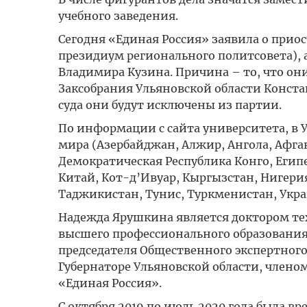
учебного заведения.
Сегодня «Единая Россия» заявила о прио
президиум регионального политсовета), 
Владимира Кузина. Причина – то, что он
Заксобрания Ульяновской области Конста
суда они будут исключены из партии.
По информации с сайта университета, в У
мира (Азербайджан, Алжир, Ангола, Афган
Демократическая Республика Конго, Египе
Китай, Кот-д’Ивуар, Кыргызстан, Нигерия
Таджикистан, Тунис, Туркменистан, Укра
Надежда Ярушкина является доктором те
высшего профессионального образования
председателя Общественного экспертног
Губернаторе Ульяновской области, члено
«Единая Россия».
С октября 2019 по июль 2020 года была 