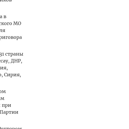
а в
ского МО
ля
приговора
31 страны
сау, ДНР,
ия,
, Сирия,
ом
ем
 при
 Партии
 Ректором