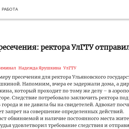
РАБОТА
есечения: ректора УлГТУ отправи
иминал
Надежда Ярушкина
УлГТУ
еру пресечения для ректора Ульяновского государ
киной. Напомним, вчера ее задержали дома, а ди
на, который проходит по тому же делу – в аэропо
оре. Следствие потребовало заключить ректора под
з города и не давила бы на свидетелей. Адвокат посч
т запрет на совершение определенных действий.
аст обвиняемой и наличие постоянного места жите
судья удовлетворил требование следствия и отправ