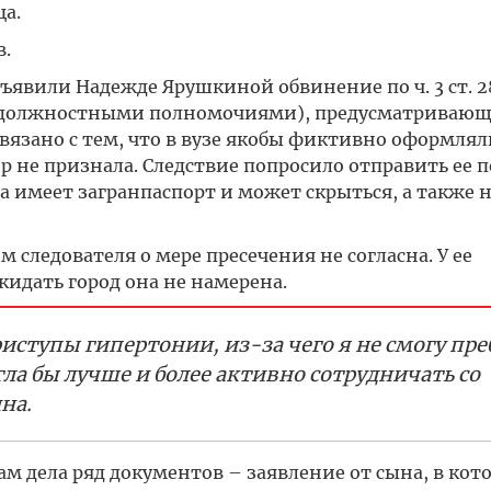
а.
в.
ъявили Надежде Ярушкиной обвинение по ч. 3 ст. 2
е должностными полномочиями), предусматривающе
вязано с тем, что в вузе якобы фиктивно оформлял
 не признала. Следствие попросило отправить ее п
на имеет загранпаспорт и может скрыться, а также 
 следователя о мере пресечения не согласна. У ее
кидать город она не намерена.
риступы гипертонии, из-за чего я не смогу пре
гла бы лучше и более активно сотрудничать со
на.
м дела ряд документов – заявление от сына, в кот