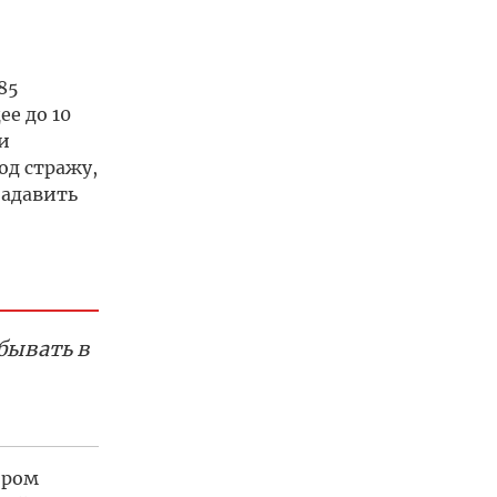
85
е до 10
и
од стражу,
надавить
бывать в
ором