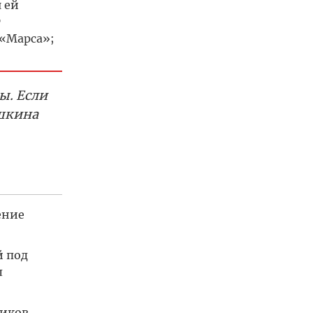
 ей
т
 «Марса»;
ы. Если
ушкина
ение
й под
л
ников