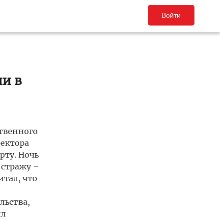
Войти
ли в
ственного
ректора
рту. Ночь
 стражу –
итал, что
льства,
ил