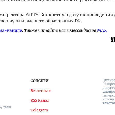
ми ректора УлГТУ. Конкретную дату их проведения
о науки и высшего образования РФ.
ам-канале
. Также читайте нас в мессенджере
MAX
Цитиро
СОЦСЕТИ
"Улпре
допуст
Вконтакте
цитир
гиперс
источн
RSS Канал
тексто
 4 этаж
Telegram