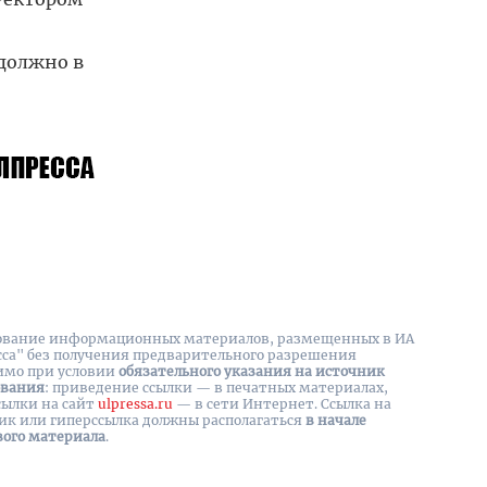
 должно в
вание информационных материалов, размещенных в ИА
сса" без получения предварительного разрешения
имо при условии
обязательного указания на источник
ования
: приведение ссылки — в печатных материалах,
сылки на cайт
ulpressa.ru
— в сети Интернет. Ссылка на
ик или гиперссылка должны располагаться
в начале
вого материала
.