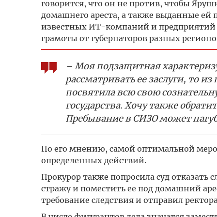
говорится, что он не против, чтобы Яруш
домашнего ареста, а также выданные ей 
известных ИТ-компаний и предприятий –
грамоты от губернаторов разных регионо
– Моя подзащитная характеризу
рассматривать ее заслуги, то 
посвятила всю свою сознательну
государства. Хочу также обратит
Пребывание в СИЗО может пагубн
По его мнению, самой оптимальной мерой
определенных действий.
Прокурор также попросила суд отказать 
стражу и поместить ее под домашний арес
требование следствия и отправил ректора
В числе фигурантов дела значатся замес