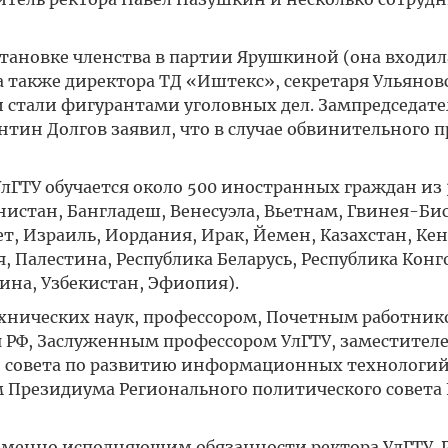
становке членства в партии Ярушкиной (она входил
а также директора ТД «Иштекс», секретаря Ульянов
и стали фигурантами уголовных дел. Зампредседате
нтин Долгов заявил, что в случае обвинительного 
лГТУ обучается около 500 иностранных граждан из 
истан, Бангладеш, Венесуэла, Вьетнам, Гвинея-Бис
т, Израиль, Иордания, Ирак, Йемен, Казахстан, Кен
, Палестина, Республика Беларусь, Республика Конго
ина, Узбекистан, Эфиопия).
хнических наук, профессором, Почетным работник
 РФ, Заслуженным профессором УлГТУ, заместител
о совета по развитию информационных технологий
м Президиума Регионального политического совета
временно исполняющим обязанности ректора УлГТУ.