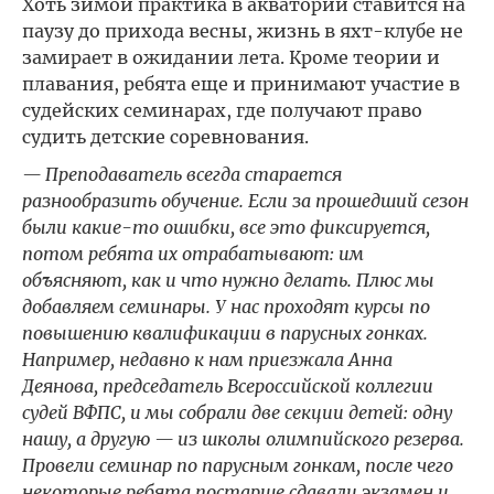
Хоть зимой практика в акватории ставится на
паузу до прихода весны, жизнь в яхт-клубе не
замирает в ожидании лета. Кроме теории и
плавания, ребята еще и принимают участие в
судейских семинарах, где получают право
судить детские соревнования.
— Преподаватель всегда старается
разнообразить обучение. Если за прошедший сезон
были какие-то ошибки, все это фиксируется,
потом ребята их отрабатывают: им
объясняют, как и что нужно делать. Плюс мы
добавляем семинары. У нас проходят курсы по
повышению квалификации в парусных гонках.
Например, недавно к нам приезжала Анна
Деянова, председатель Всероссийской коллегии
судей ВФПС, и мы собрали две секции детей: одну
нашу, а другую — из школы олимпийского резерва.
Провели семинар по парусным гонкам, после чего
некоторые ребята постарше сдавали экзамен и