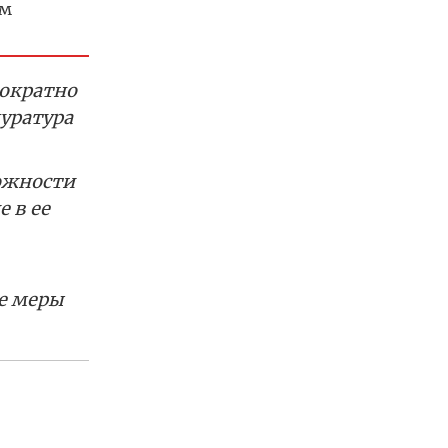
ем
ократно
уратура
ожности
 в ее
е меры