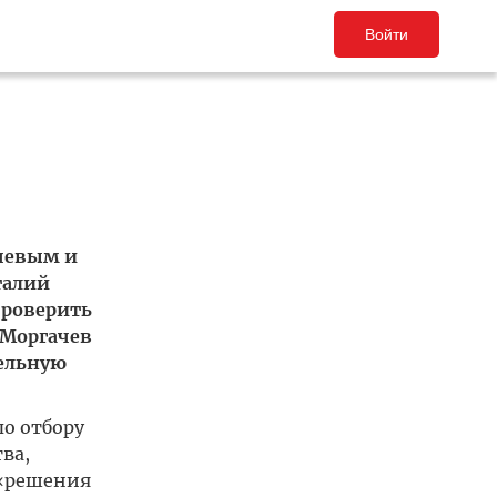
Войти
ачевым и
талий
проверить
 Моргачев
тельную
о отбору
ва,
 «решения