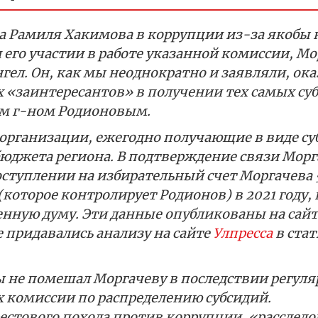
та Рамиля Хакимова в коррупции из-за якобы
 его участии в работе указанной комиссии, Мо
ангел. Он, как мы неоднократно и заявляли, ока
х «заинтересантов» в получении тех самых с
м г-ном Родионовым.
организации, ежегодно получающие в виде су
бюджета региона. В подтверждение связи Морг
ступлении на избирательный счет Моргачева 
которое контролирует Родионов) в 2021 году, 
енную думу. Эти данные опубликованы на сайт
 придавались анализу на сайте
Улпресса
в стат
ы не помешал Моргачеву в последствии регуля
х комиссии по распределению субсидий.
крестового похода против коррупции, «расслед