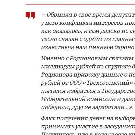
– Обвиняя в свое время депута
у него конфликта интересов при
как оказалось, и сам далеко не 
тесно связан с одним из главны
известным нам пивным бароно
Именно с Родионовым связаны 
миллиарды рублей из скудного 
Родионова привожу данные о по
рублей от ООО «Трехсосенский» (
пытался избраться в Государств
Избирательной комиссии и даже
победили, другие заработали…».
Факт получения денег на выбор
принимать участие в заседания
Получилось, что в ходе своего 