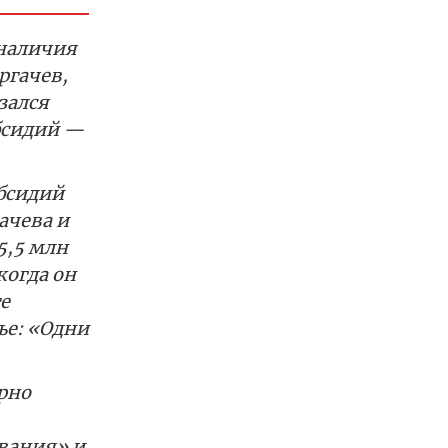
 наличия
ргачев,
зался
убсидий —
бсидий
ачева и
5,5 млн
когда он
е
ье: «Одни
рно
ования» и