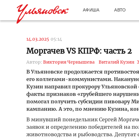
АФИША
АВТО
14.03.2025
05:14
Моргачев VS КПРФ: часть 2
Автор:
Виктория Чернышева
Виталий Кузин
В Ульяновске продолжается противосто
его коллегами-коммунистами. Накануне
Кузин направил прокурору Ульяновской 
факты признаков «грубейшего нарушения
помогал получить субсидии пивовару Ми
кампанию. А это, по мнению Кузина, ко
В минувший понедельник Сергей Моргачев
заявок и определению победителей на пол
животноводства и рыбоводства. Депутат о