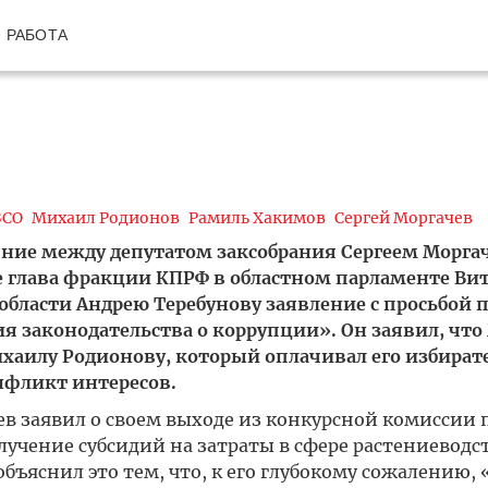
РАБОТА
ЗСО
Михаил Родионов
Рамиль Хакимов
Сергей Моргачев
яние между депутатом заксобрания Сергеем Морг
 глава фракции КПРФ в областном парламенте Ви
области Андрею Теребунову заявление с просьбой 
 законодательства о коррупции». Он заявил, что
хаилу Родионову, который оплачивал его избира
нфликт интересов.
 заявил о своем выходе из конкурсной комиссии п
учение субсидий на затраты в сфере растениеводст
бъяснил это тем, что, к его глубокому сожалению,