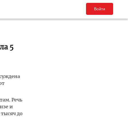
Войти
ла 5
осуждена
от
там. Речь
нзе и
 тысяч до