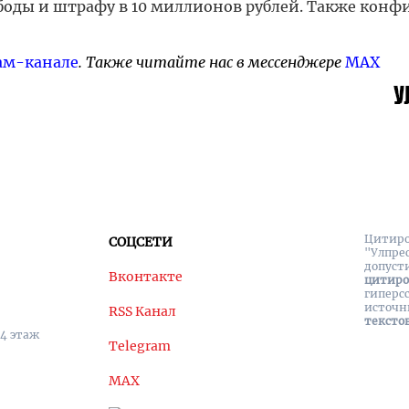
ободы и штрафу в 10 миллионов рублей. Также конф
ам-канале
. Также читайте нас в мессенджере
MAX
Цитиро
СОЦСЕТИ
"Улпре
допуст
Вконтакте
цитир
гиперс
источн
RSS Канал
тексто
 4 этаж
Telegram
MAX