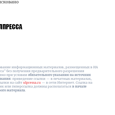
исковано
вание информационных материалов, размещенных в ИА
сса" без получения предварительного разрешения
имо при условии
обязательного указания на источник
ования
: приведение ссылки — в печатных материалах,
сылки на cайт
ulpressa.ru
— в сети Интернет. Ссылка на
ик или гиперссылка должны располагаться
в начале
вого материала
.