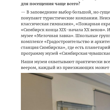
для посещения чаще всего?
— В заповеднике выбор большой, но сущ
покупают туристические компании. Неи
классическая гимназия», «Пожарная охра
«Симбирск конца XIX-начала XX веков».
музее «Мелочная лавка». Школьные групп
комплексе «Градостроительство и архит
станция Симбирска», где есть планетари
программу музей «Симбирская чувашская 
Наши музеи охватывают практически все 
веером, каждый из приезжающих может н