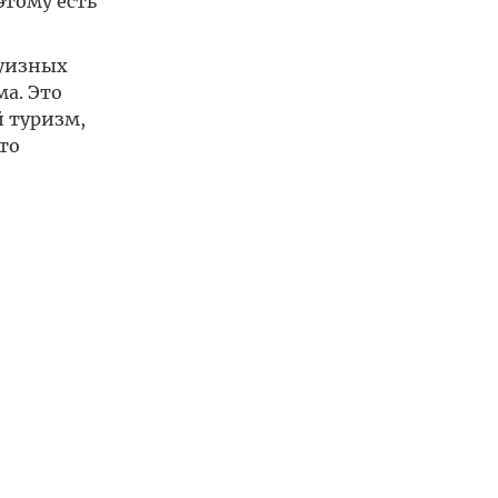
этому есть
руизных
а. Это
й туризм,
то