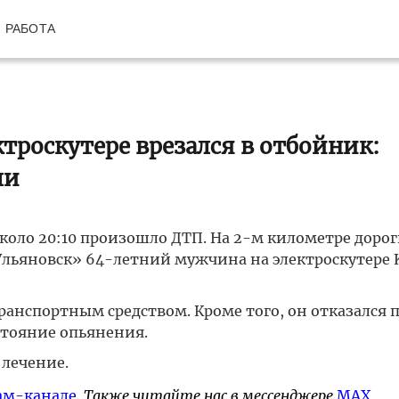
РАБОТА
троскутере врезался в отбойник:
ли
коло 20:10 произошло ДТП. На 2-м километре доро
Ульяновск» 64-летний мужчина на электроскутере 
ранспортным средством. Кроме того, он отказался 
стояние опьянения.
лечение.
ам-канале
. Также читайте нас в мессенджере
MAX