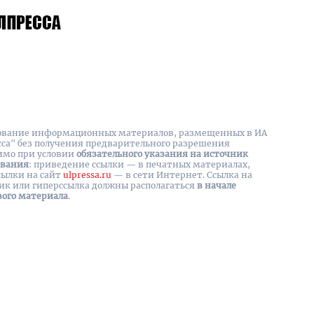
вание информационных материалов, размещенных в ИА
сса" без получения предварительного разрешения
имо при условии
обязательного указания на источник
ования
: приведение ссылки — в печатных материалах,
сылки на cайт
ulpressa.ru
— в сети Интернет. Ссылка на
ик или гиперссылка должны располагаться
в начале
вого материала
.