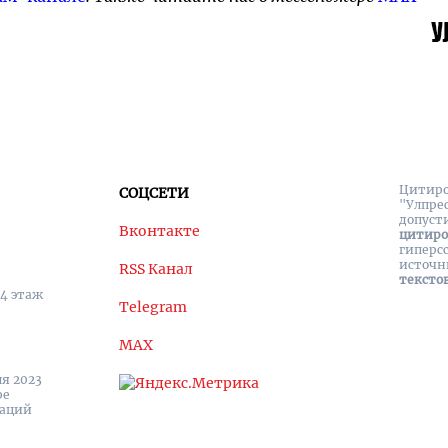
Цитиро
СОЦСЕТИ
"Улпре
допуст
Вконтакте
цитир
гиперс
источн
RSS Канал
тексто
 4 этаж
Telegram
MAX
я 2023
ре
каций