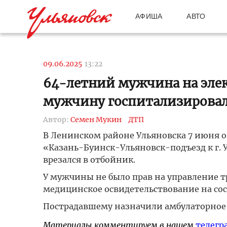
АФИША
АВТО
09.06.2025
13:22
64-летний мужчина на элек
мужчину госпитализирова
Автор:
Семен Мукин
ДТП
В Ленинском районе Ульяновска 7 июня о
«Казань-Буинск-Ульяновск-подъезд к г. 
врезался в отбойник.
У мужчины не было прав на управление т
медицинское освидетельствование на со
Пострадавшему назначили амбулаторное 
Материалы комментируем в нашем
телегр