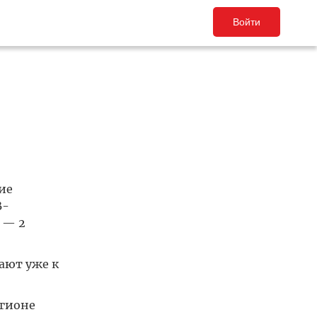
Войти
ие
B-
 — 2
ают уже к
егионе