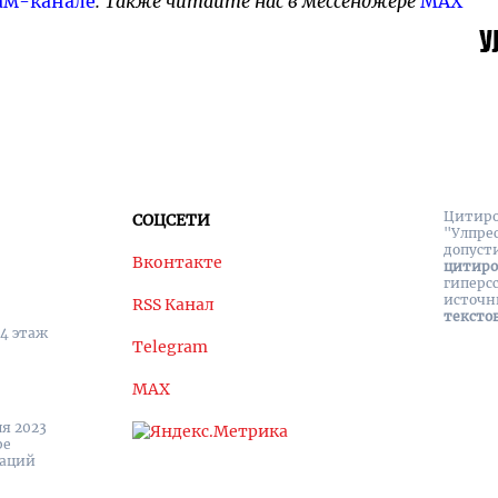
ам-канале
. Также читайте нас в мессенджере
MAX
Цитиро
СОЦСЕТИ
"Улпре
допуст
Вконтакте
цитир
гиперс
источн
RSS Канал
тексто
 4 этаж
Telegram
MAX
я 2023
ре
каций