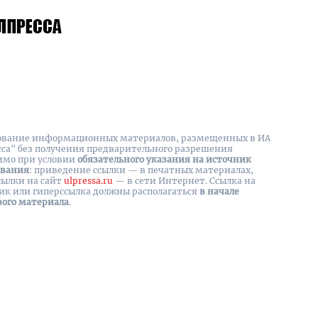
вание информационных материалов, размещенных в ИА
сса" без получения предварительного разрешения
имо при условии
обязательного указания на источник
ования
: приведение ссылки — в печатных материалах,
сылки на cайт
ulpressa.ru
— в сети Интернет. Ссылка на
ик или гиперссылка должны располагаться
в начале
вого материала
.