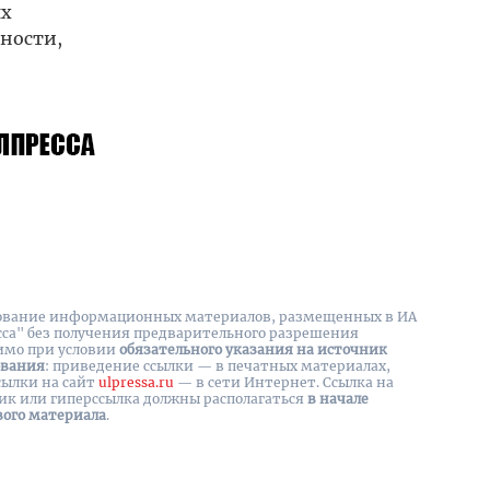
ях
бности,
вание информационных материалов, размещенных в ИА
сса" без получения предварительного разрешения
имо при условии
обязательного указания на источник
ования
: приведение ссылки — в печатных материалах,
сылки на cайт
ulpressa.ru
— в сети Интернет. Ссылка на
ик или гиперссылка должны располагаться
в начале
вого материала
.