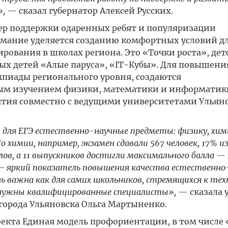
»,
— сказал губернатор Алексей Русских.
мер поддержки одаренных ребят и популяризации
мание уделяется созданию комфортных условий д
рования в школах региона. Это «Точки роста», дет
х детей «Алые паруса», «IT-Кубы». Для повышения
пиады регионального уровня, создаются
ным изучением физики, математики и информатик
ятия совместно с ведущими университетами Ульян
 для ЕГЭ естественно-научные предметы: физику, хим
химии, например, экзамен сдавали 567 человек, 17% и
лов, а 11 выпускников достигли максимального балла —
— яркий показатель повышения качества естественно
ень важна как для самих школьников, стремящихся к те
м нужны квалифицированные специалисты»,
— сказала 
орода Ульяновска Ольга Мартыненко.
екта Единая модель профориентации, в том числе 