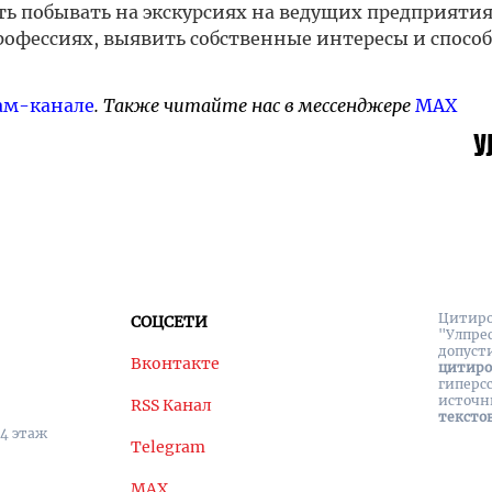
 побывать на экскурсиях на ведущих предприяти
профессиях, выявить собственные интересы и спосо
ам-канале
. Также читайте нас в мессенджере
MAX
Цитиро
СОЦСЕТИ
"Улпре
допуст
Вконтакте
цитир
гиперс
источн
RSS Канал
тексто
 4 этаж
Telegram
MAX