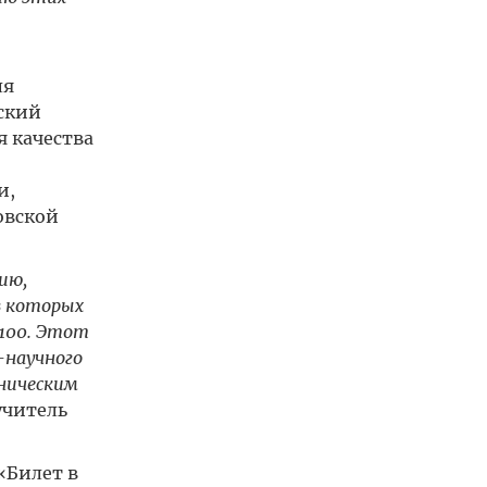
ля
ский
 качества
и,
овской
ию,
з которых
 100. Этот
-научного
хническим
учитель
«Билет в