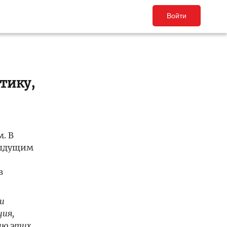
Войти
тику,
. В
дыдущим
в
и
ция,
ию этих