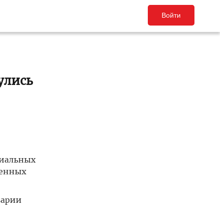
Войти
улись
циальных
денных
варии