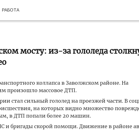
РАБОТА
ком мосту: из-за гололеда столкн
ео
транспортного коллапса в Заволжском районе. На
им произошло массовое ДТП.
ии стал сильный гололед на проезжей части. В со
происшествия, на которых видно множество повреж
м, в ДТП попали более 20 машин.
ЧС и бригады скорой помощи. Движение в районе а