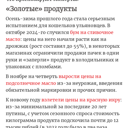
«Золотые» продукты
Осень-зима прошлого года стала серьезным
испытанием для кошельков ульяновцев. В
октябре 2024-го случился
бум на сливочное
масло
: цены на него начали расти как на
дрожжах (рост составил до 55%), в некоторых
магазинах ограничили продажи пачек в одни
руки и «заперли» продукт в холодильниках и
упаковках с пломбами.
В ноябре на четверть
выросли цены на
подсолнечное масло
из-за неурожая, введения
обязательной маркировки и прочих причин.
К новому году
взлетели цены на красную икру
:
из-за минимальной за последние 20 лет
путины, с учетом сезонного спроса стоимость
килограмма продукта подскочила почти до 12
тысяч рублей (в 2023 году было в два раза