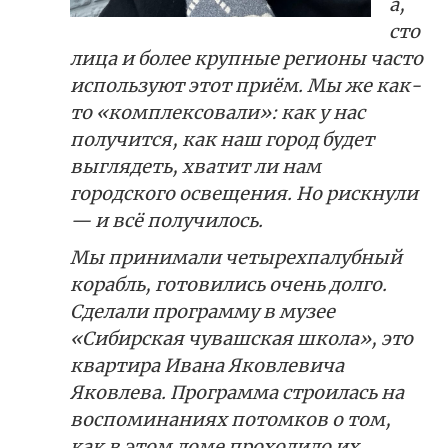
а,
сто
лица и более крупные регионы часто
используют этот приём. Мы же как-
то «комплексовали»: как у нас
получится, как наш город будет
выглядеть, хватит ли нам
городского освещения. Но рискнули
— и всё получилось.
Мы принимали четырехпалубный
корабль, готовились очень долго.
Сделали программу в музее
«Сибирская чувашская школа», это
квартира Ивана Яковлевича
Яковлева. Программа строилась на
воспоминаниях потомков о том,
как в этом доме проходило их