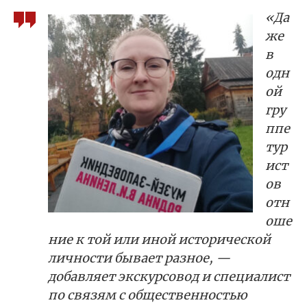
«Да
же
в
одн
ой
гру
ппе
тур
ист
ов
отн
оше
ние к той или иной исторической
личности бывает разное, —
добавляет экскурсовод и специалист
по связям с общественностью