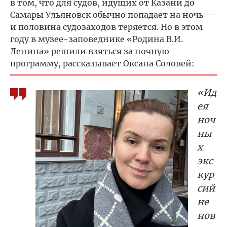
в том, что для судов, идущих от Казани до
Самары Ульяновск обычно попадает на ночь —
и половина судозаходов теряется. Но в этом
году в музее-заповеднике «Родина В.И.
Ленина» решили взяться за ночную
программу, рассказывает Оксана Соловей:
«Ид
ея
ноч
ны
х
экс
кур
сий
не
нов