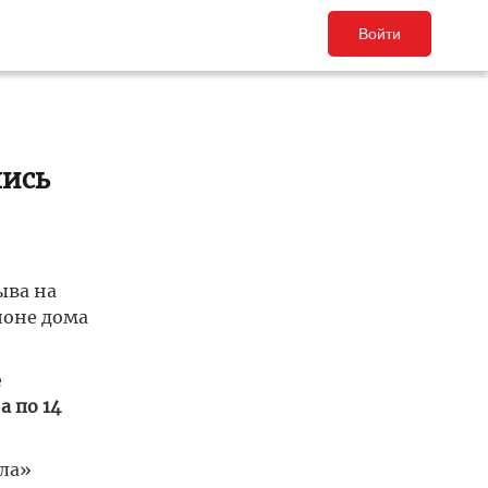
Войти
лись
ыва на
йоне дома
е
а по 14
ала»