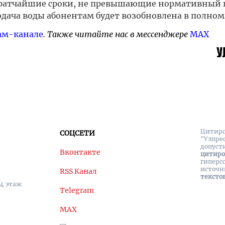
 кратчайшие сроки, не превышающие нормативный 
одача воды абонентам будет возобновлена в полном
ам-канале
. Также читайте нас в мессенджере
MAX
Цитиро
СОЦСЕТИ
"Улпре
допуст
Вконтакте
цитир
гиперс
источн
RSS Канал
тексто
 4 этаж
Telegram
MAX