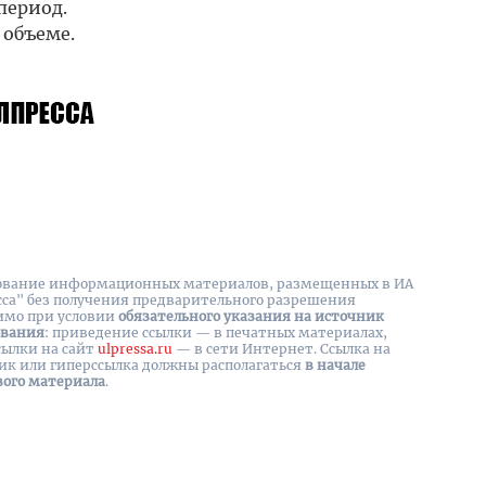
период.
 объеме.
вание информационных материалов, размещенных в ИА
сса" без получения предварительного разрешения
имо при условии
обязательного указания на источник
ования
: приведение ссылки — в печатных материалах,
сылки на cайт
ulpressa.ru
— в сети Интернет. Ссылка на
ик или гиперссылка должны располагаться
в начале
вого материала
.