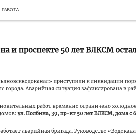
РАБОТА
на и проспекте 50 лет ВЛКСМ оста
Ульяновскводоканал» приступили к ликвидации пор
е города. Аварийная ситуация зафиксирована в ра
ановительных работ временно ограничено холодно
домов:
ул. Полбина, 39,
пр-кт 50 лет ВЛКСМ, дома с 6
работает аварийная бригада. Руководство «Водокан