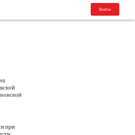
Войти
ия
овской
яновской
ся при
асти