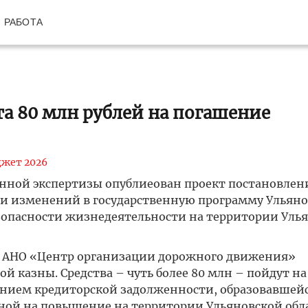
РАБОТА
а 80 млн рублей на погашение
жет 2026
нной экспертизы опублиеован проект постановлен
ии изменений в государственную программу Ульян
езопасности жизнедеятельности на территории Уль
е АНО «Центр организации дорожного движения»
 казны. Средства – чуть более 80 млн – пойдут на
шением кредиторской задолженности, образовавшей
ной на повышение на территории Ульяновской обл