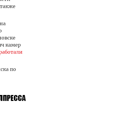
 также
на
о
новске
яч камер
работали
ска по