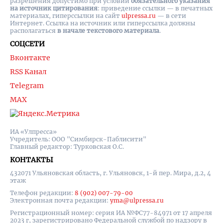
разрешения допустимо при условии
обязательного указания
на источник цитирования
: приведение ссылки — в печатных
материалах, гиперссылки на cайт
ulpressa.ru
— в сети
Интернет. Ссылка на источник или гиперссылка должны
располагаться
в начале текстового материала
.
СОЦСЕТИ
Вконтакте
RSS Канал
Telegram
MAX
ИА «Улпресса»
Учредитель: ООО "Симбирск-Паблисити"
Главный редактор: Турковская О.С.
КОНТАКТЫ
432071 Ульяновская область, г. Ульяновск, 1-й пер. Мира, д.2, 4
этаж
Телефон редакции:
8 (902) 007-79-00
Электронная почта редакции:
yma@ulpressa.ru
Регистрационный номер: серия ИА №ФС77-84971 от 17 апреля
2023 г, зарегистрировано Федеральной службой по надзору в