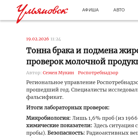
АФИША
АВТО
19.02.2026
11:24
Тонна брака и подмена жир
проверок молочной продукц
Автор:
Семен Мукин
Роспотребнадзор
Региональное управление Роспотребнадзо
прошедший год. Специалисты исследовал
фальсификат.
Итоги лабораторных проверок:
Микробиология:
Лишь 1,6% проб (из 196
химические показатели:
Здесь ситуация 
пробы).
Безопасность:
Радиоактивных вещ