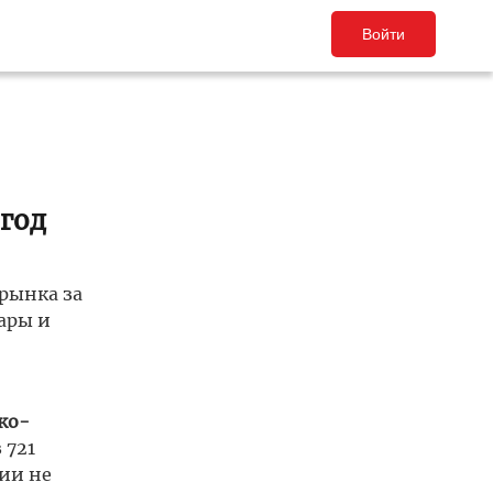
Войти
год
рынка за
ары и
ко-
 721
ии не