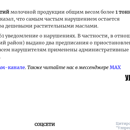
ртий
молочной продукции общим весом более
1 тон
казал, что самым частым нарушением остается
ра дешевыми растительными маслами.
 61 уведомление о нарушениях. В частности, в отн
й район) выдано два предписания о приостановл
о всем нарушителям применены административные
.
ам-канале
. Также читайте нас в мессенджере
MAX
Цитиро
СОЦСЕТИ
"Улпре