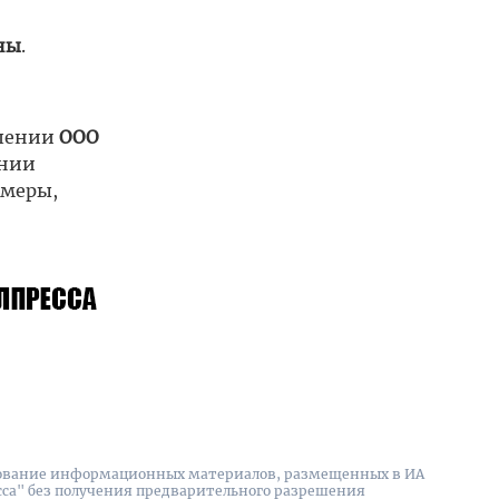
ны
.
ошении
ООО
ении
 меры,
вание информационных материалов, размещенных в ИА
сса" без получения предварительного разрешения