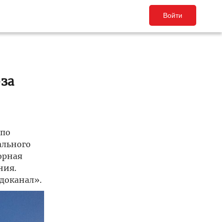
Войти
за
 по
ального
орная
ния.
доканал».