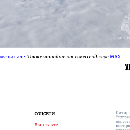
ам-канале
. Также читайте нас в мессенджере
MAX
Цитиро
СОЦСЕТИ
"Улпре
допуст
Вконтакте
цитир