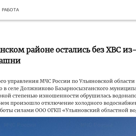
РАБОТА
нском районе остались без ХВС из-
башни
ного управления МЧС России по Ульяновской области
то в селе Должниково Базарносызганского муницип
ысокой степенью изношенности обрушилась водонап
 с чем произошло отключение холодного водоснабже
боты силами ООО ОГКП «Ульяновский областной во