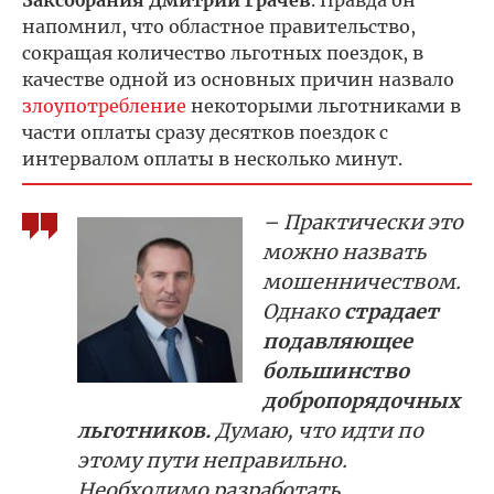
Заксобрания Дмитрий Грачев
. Правда он
напомнил, что областное правительство,
сокращая количество льготных поездок, в
качестве одной из основных причин назвало
злоупотребление
некоторыми льготниками в
части оплаты сразу десятков поездок с
интервалом оплаты в несколько минут.
– Практически это
можно назвать
мошенничеством.
Однако
страдает
подавляющее
большинство
добропорядочных
льготников.
Думаю, что идти по
этому пути неправильно.
Необходимо разработать