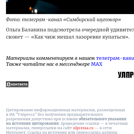
Фото: телеграм-канал «Симбирский шугожор»
Ольга Балакина подсмотрела очередной удивит
сюжет — «Как чиж мешал лазоревке купаться».
Материалы комментируем в нашем
телеграм-кан
Также читайте нас в мессенджере
MAX
Цитирование информационных материалов, размещенных
в ИА "Улпресса" без получения предварительного
разрешения допустимо при условии
обязательного указания
на источник цитирования
: приведение ссылки — в печатных
материалах, гиперссылки на cайт
ulpressa.ru
— в сети
Интернет. Ссылка на источник или гиперссылка должны