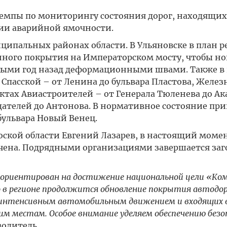
темпы по мониторингу состояния дорог, находящих
ии аварийной ямочности.
ципальных районах области. В Ульяновске в план 
нного покрытия на Императорском мосту, чтобы но
нными год назад деформационными швами. Также в
Спасской – от Ленина до бульвара Пластова, Желез
ектах Авиастроителей – от Генерала Тюленева до А
дателей до Антонова. В нормативное состояние при
бульвара Новый Венец.
оской области Евгений Лазарев, в настоящий моме
чена. Подрядными организациями завершается заг
ориентирован на достижение национальной цели «К
го в регионе продолжится обновление покрытия автодор
с интенсивным автомобильным движением и входящих 
им местам. Особое внимание уделяем обеспечению без
одитель.