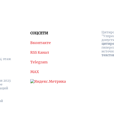
Цитиро
СОЦСЕТИ
"Улпре
допуст
Вконтакте
цитир
гиперс
источн
RSS Канал
тексто
 4 этаж
Telegram
MAX
я 2023
ре
каций
ой