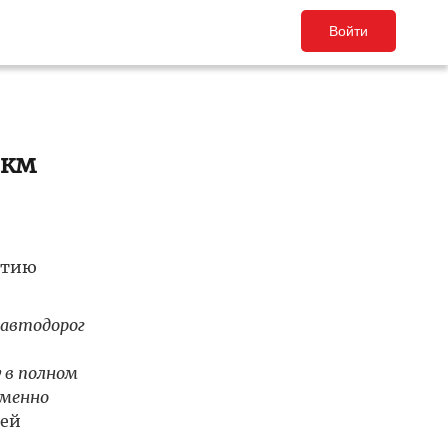
Войти
 км
итию
 автодорог
 в полном
еменно
сей