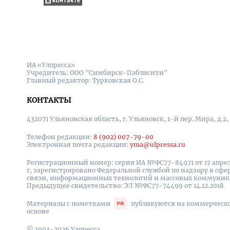
ИА «Улпресса»
Учредитель: ООО "Симбирск-Паблисити"
Главный редактор: Турковская О.С.
КОНТАКТЫ
432071 Ульяновская область, г. Ульяновск, 1-й пер. Мира, д.2,
Телефон редакции:
8 (902) 007-79-00
Электронная почта редакции:
yma@ulpressa.ru
Регистрационный номер: серия ИА №ФС77-84971 от 17 апрел
г, зарегистрировано Федеральной службой по надзору в сфе
связи, информационных технологий и массовых коммуни
Предыдущее свидетельство: ЭЛ №ФС77-74499 от 14.12.2018
Материалы с пометками
публикуются на коммерческ
основе
© 2003-2026 Улпресса