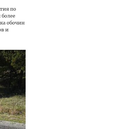
тия по
 более
тка обочин
ов и