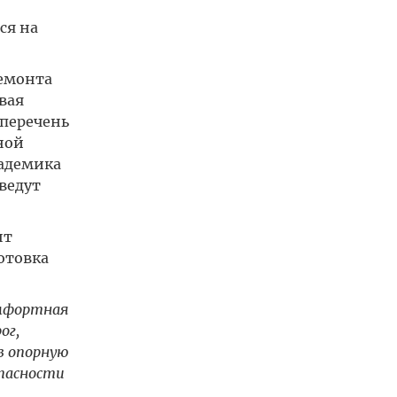
ся на
ремонта
вая
 перечень
ной
кадемика
ведут
нт
отовка
омфортная
ог,
в опорную
опасности