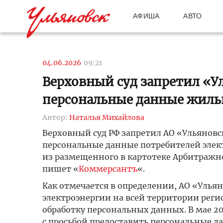
АФИША
АВТО
04.06.2026
09:21
Верховный суд запретил «У
персональные данные жиль
Автор:
Наталья Михайлова
Верховный суд РФ запретил АО «Ульяновс
персональные данные потребителей электр
из размещенного в картотеке Арбитражног
пишет «
Коммерсантъ
«.
Как отмечается в определении, АО «Уль
электроэнергии на всей территории реги
обработку персональных данных. В мае 2
с просьбой предоставить персональные д