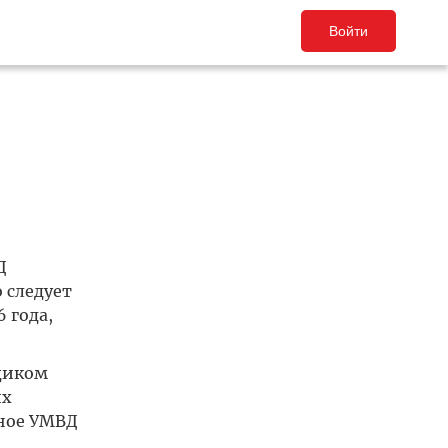
Войти
Д
 следует
 года,
щиком
их
ьное УМВД