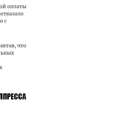
ной оплаты
 отказало
о с
читав, что
льных
х