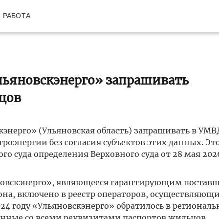
РАБОТА
льяновскэнерго» запрашивать
цов
кэнерго» (Ульяновская область) запрашивать в УМВ
оэнергии без согласия субъектов этих данных. Это
о суда определения Верховного суда от 28 мая 2026
яновскэнерго», являющееся гарантирующим постав
она, включено в реестр операторов, осуществляющ
024 году «Ульяновскэнерго» обратилось в регионал
анные со всеми реквизитами паспортов жильцов