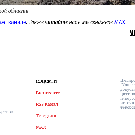
кой области
ам-канале
. Также читайте нас в мессенджере
MAX
Цитиро
СОЦСЕТИ
"Улпре
допуст
Вконтакте
цитир
гиперс
источн
RSS Канал
тексто
 4 этаж
Telegram
MAX