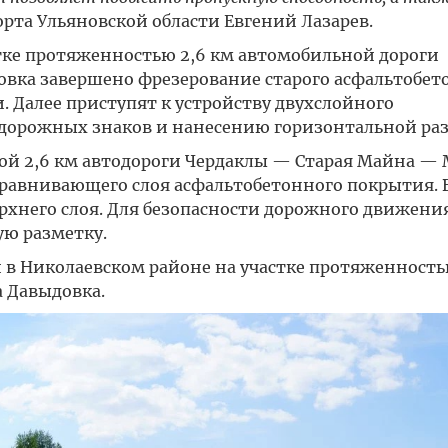
та Ульяновской области Евгений Лазарев.
тке протяженностью 2,6 км автомобильной дороги
ровка завершено фрезерование старого асфальтобет
. Далее приступят к устройству двухслойного
 дорожных знаков и нанесению горизонтальной ра
ой 2,6 км автодороги Чердаклы — Старая Майна — 
ыравнивающего слоя асфальтобетонного покрытия. 
рхнего слоя. Для безопасности дорожного движени
ую разметку.
 в Николаевском районе на участке протяженность
а Давыдовка.