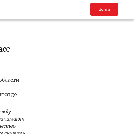
Войти
асс
области
тся до
ежду
принимают
чество
же снизить