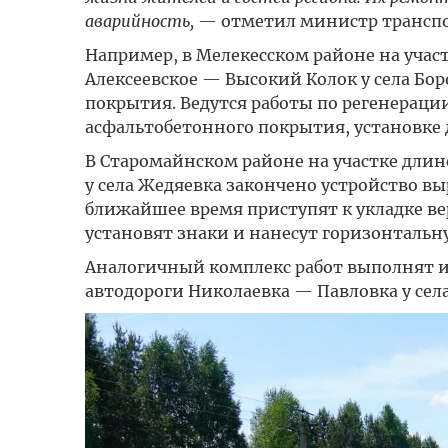
аварийность,
— отметил министр транспор
Например, в Мелекесском районе на учас
Алексеевское — Высокий Колок у села Бо
покрытия. Ведутся работы по регенерации
асфальтобетонного покрытия, установке
В Старомайнском районе на участке длин
у села Жедяевка закончено устройство в
ближайшее время приступят к укладке ве
установят знаки и нанесут горизонтальн
Аналогичный комплекс работ выполнят и
автодороги Николаевка — Павловка у сел