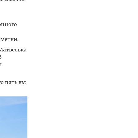
онного
зметки.
Матвеевка
В
я
ю пять км