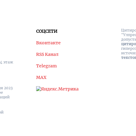
Цитиро
СОЦСЕТИ
"Улпре
допуст
Вконтакте
цитир
гиперс
источн
RSS Канал
тексто
 4 этаж
Telegram
MAX
я 2023
ре
каций
ой