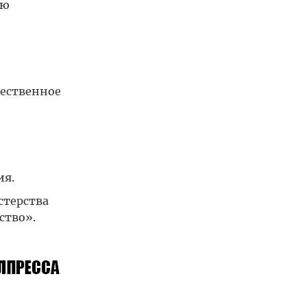
ую
жественное
ия.
стерства
ство».