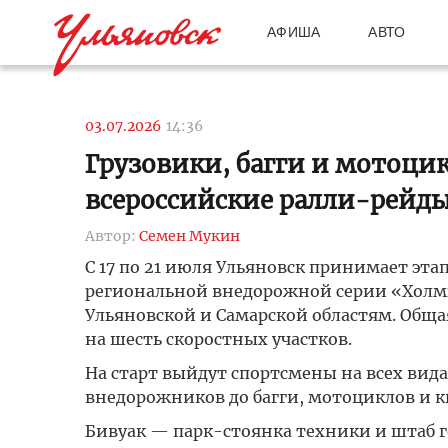
АФИША
АВТО
03.07.2026
14:36
Грузовики, багги и мотоци
всероссийские ралли-рейд
Автор:
Семен Мукин
С 17 по 21 июля Ульяновск принимает эта
региональной внедорожной серии «Холм
Ульяновской и Самарской областям. Обща
на шесть скоростных участков.
На старт выйдут спортсмены на всех вид
внедорожников до багги, мотоциклов и к
Бивуак — парк-стоянка техники и штаб г