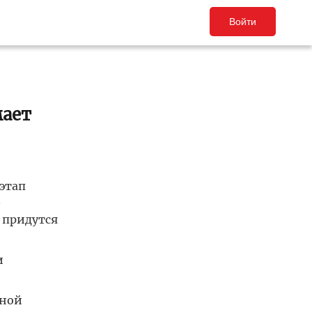
Войти
мает
этап
—
 придутся
и
рной