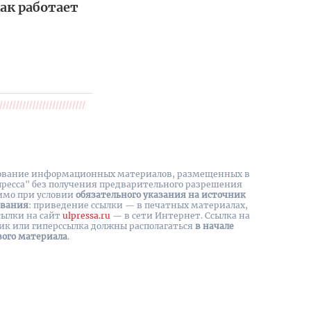
ак работает
вание информационных материалов, размещенных в
пресса" без получения предварительного разрешения
имо при условии
обязательного указания на источник
ования
: приведение ссылки — в печатных материалах,
сылки на cайт
ulpressa.ru
— в сети Интернет. Ссылка на
ик или гиперссылка должны располагаться
в начале
вого материала
.