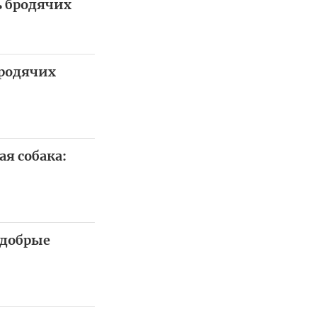
ь бродячих
бродячих
я собака:
 добрые