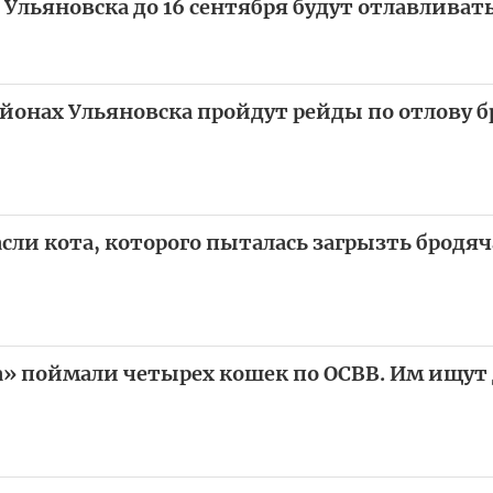
 Ульяновска до 16 сентября будут отлавливат
районах Ульяновска пройдут рейды по отлову 
ли кота, которого пыталась загрызть бродяча
а» поймали четырех кошек по ОСВВ. Им ищут