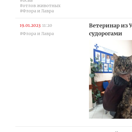
#освв
#отлов животных
#Флора и Лавра
Ветеринар из У
19.01.2023
11:20
судорогами
#Флора и Лавра