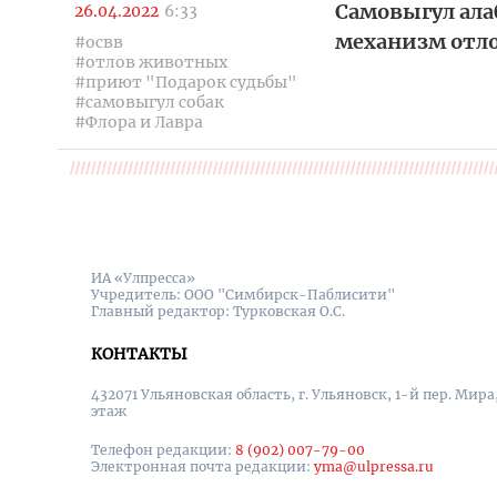
Самовыгул алаб
26.04.2022
6:33
механизм отло
#освв
#отлов животных
#приют "Подарок судьбы"
#самовыгул собак
#Флора и Лавра
ИА «Улпресса»
Учредитель: ООО "Симбирск-Паблисити"
Главный редактор: Турковская О.С.
КОНТАКТЫ
432071 Ульяновская область, г. Ульяновск, 1-й пер. Мира, 
этаж
Телефон редакции:
8 (902) 007-79-00
Электронная почта редакции:
yma@ulpressa.ru