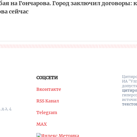
ая на Гончарова. Город заключил договоры: к
ва сейчас
Цитиро
СОЦСЕТИ
ИА "Ул
допуст
Вконтакте
цитир
гиперс
источн
RSS Канал
тексто
д.2, 4
Telegram
MAX