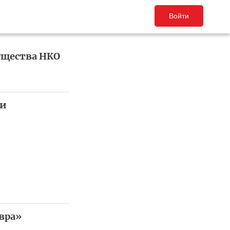
Войти
ущества НКО
ли
вра»