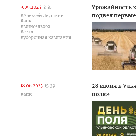
Урожайность х
9.09.2025
5:50
подвел первые
#Алексей Леушкин
#апк
#минсельхоз
#село
#уборочная кампания
28 июня в Уль
18.06.2025
15:39
поля»
#апк