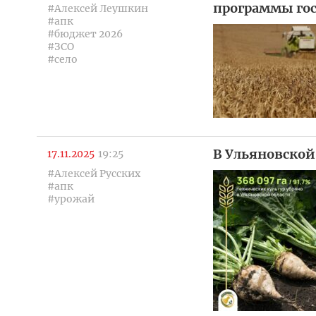
программы го
#Алексей Леушкин
#апк
#бюджет 2026
#ЗСО
#село
В Ульяновской
17.11.2025
19:25
#Алексей Русских
#апк
#урожай