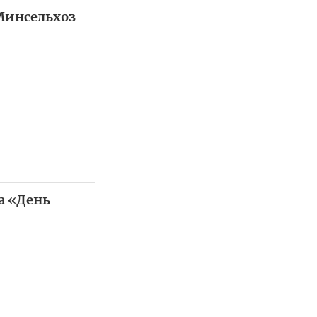
 Минсельхоз
а «День