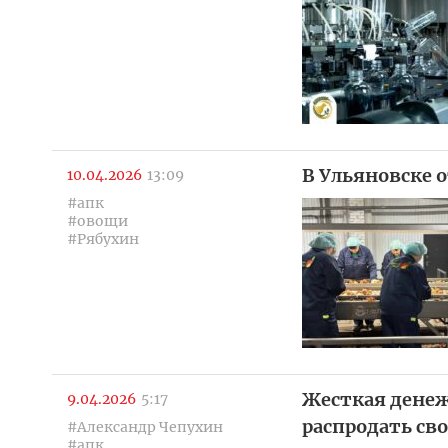
В Ульяновске 
10.04.2026
13:09
#апк
#овощи
#Рябухин
Жесткая денеж
9.04.2026
5:17
распродать св
#Александр Чепухин
#апк