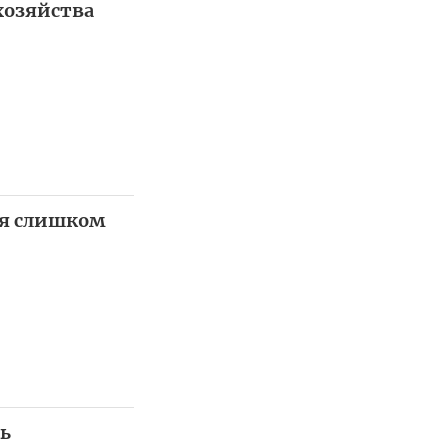
хозяйства
ся слишком
ь