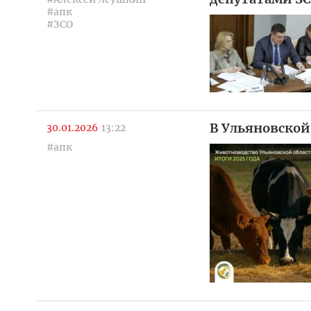
#апк
#ЗСО
В Ульяновской
30.01.2026
13:22
#апк