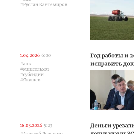
#Руслан Кантемиров
Год работы и 
1.04.2026
6:00
исправить док
#апк
#минсельхоз
#субсидии
#Якушев
Деньги урезал
18.03.2026
5:23
депутатами З
#Алексей Леушкин