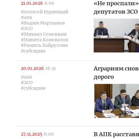
«Не проспали».
21.01.2026
6:00
депутатов ЗСО
#Алексей Куринный
#апк
#Вадим Мартынов
#ЗСО
#Михаил Семенкин
#Никита Коновалов
#Рамиль Хайруллин
#субсидии
Аграриям снов
20.01.2026
18:31
дорого
#апк
#ЗСО
#субсидии
В АПК расстав
27.11.2025
6:00