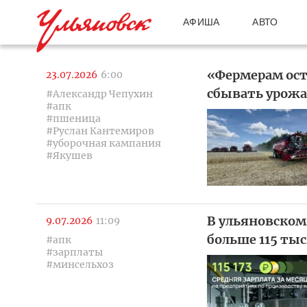
АФИША
АВТО
«Фермерам ост
23.07.2026
6:00
сбывать урож
#Александр Чепухин
#апк
#пшеница
#Руслан Кантемиров
#уборочная кампания
#Якушев
В ульяновском
9.07.2026
11:09
больше 115 тыс
#апк
#зарплаты
#минсельхоз