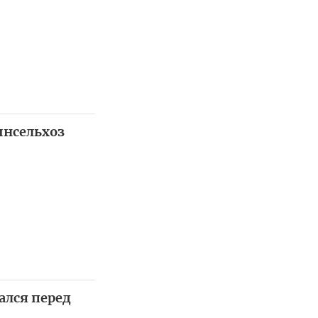
инсельхоз
ался перед