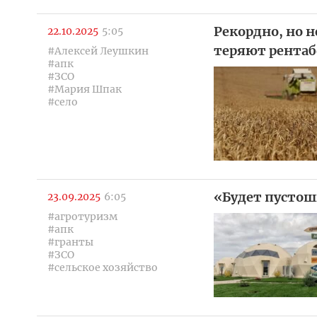
Рекордно, но 
22.10.2025
5:05
теряют рентаб
#Алексей Леушкин
#апк
#ЗСО
#Мария Шпак
#село
«Будет пустош
23.09.2025
6:05
#агротуризм
#апк
#гранты
#ЗСО
#сельское хозяйство