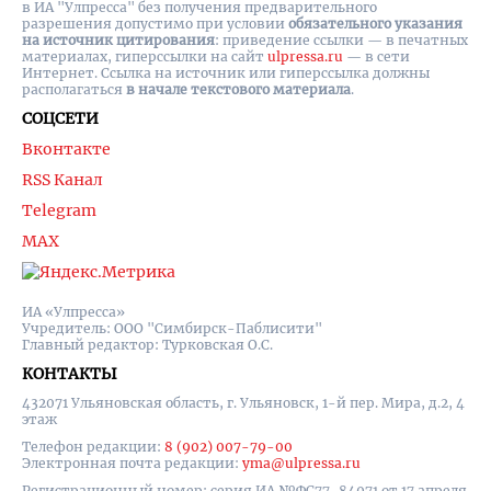
в ИА "Улпресса" без получения предварительного
разрешения допустимо при условии
обязательного указания
на источник цитирования
: приведение ссылки — в печатных
материалах, гиперссылки на cайт
ulpressa.ru
— в сети
Интернет. Ссылка на источник или гиперссылка должны
располагаться
в начале текстового материала
.
СОЦСЕТИ
Вконтакте
RSS Канал
Telegram
MAX
ИА «Улпресса»
Учредитель: ООО "Симбирск-Паблисити"
Главный редактор: Турковская О.С.
КОНТАКТЫ
432071 Ульяновская область, г. Ульяновск, 1-й пер. Мира, д.2, 4
этаж
Телефон редакции:
8 (902) 007-79-00
Электронная почта редакции:
yma@ulpressa.ru
Регистрационный номер: серия ИА №ФС77-84971 от 17 апреля