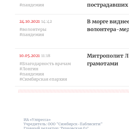
пострадавших
#пандемия
В морге видне
24.10.2021
14:42
волонтера-ме
#волонтеры
#пандемия
Митрополит Л
10.05.2021
11:18
грамотами
#Благодарность врачам
#Лонгин
#пандемия
#Симбирская епархия
ИА «Улпресса»
Учредитель: ООО "Симбирск-Паблисити"
Главный редактор: Турковская О.С.