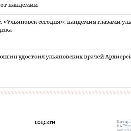
 от пандемии
е. «Ульяновск сегодня»: пандемия глазами ул
дика
онгин удостоил ульяновских врачей Архиер
Цитиро
СОЦСЕТИ
ИА "Ул
допуст