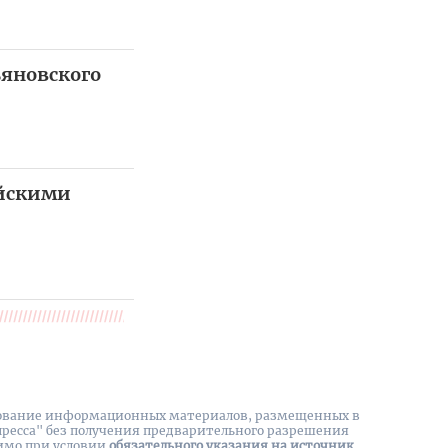
ьяновского
ейскими
вание информационных материалов, размещенных в
пресса" без получения предварительного разрешения
имо при условии
обязательного указания на источник