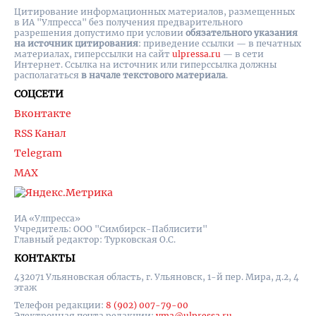
Цитирование информационных материалов, размещенных
в ИА "Улпресса" без получения предварительного
разрешения допустимо при условии
обязательного указания
на источник цитирования
: приведение ссылки — в печатных
материалах, гиперссылки на cайт
ulpressa.ru
— в сети
Интернет. Ссылка на источник или гиперссылка должны
располагаться
в начале текстового материала
.
СОЦСЕТИ
Вконтакте
RSS Канал
Telegram
MAX
ИА «Улпресса»
Учредитель: ООО "Симбирск-Паблисити"
Главный редактор: Турковская О.С.
КОНТАКТЫ
432071 Ульяновская область, г. Ульяновск, 1-й пер. Мира, д.2, 4
этаж
Телефон редакции:
8 (902) 007-79-00
Электронная почта редакции:
yma@ulpressa.ru