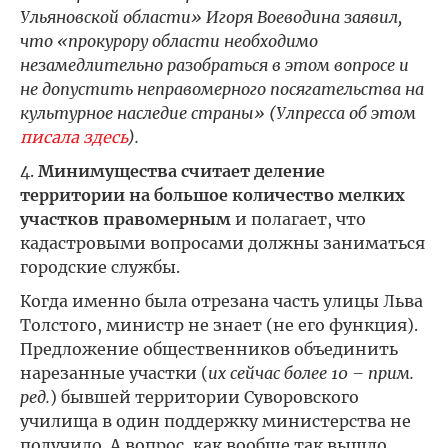
Ульяновской области» Игоря Воеводина заявил,
что «прокурору области необходимо
незамедлительно разобраться в этом вопросе и
не допустить неправомерного посягательства на
культурное наследие страны» (Улпресса об этом
писала здесь
).
4.
Минимущества считает деление
территории на большое количество мелких
участков правомерным
и полагает, что
кадастровыми вопросами должны заниматься
городские службы.
Когда именно была отрезана часть улицы Льва
Толстого, министр не знает (не его функция).
Предложение общественников объединить
нарезанные участки (
их сейчас более 10 – прим.
ред.
) бывшей территории Суворовского
училища в один поддержку министерства не
получило. А вопрос, как вообще так вышло,