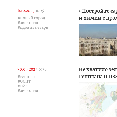
«Постройте са
6.10.2025
6:05
и химии с пр
#новый город
#экология
#ядовитая гарь
Не хватило зе
30.09.2025
6:30
Генплана и ПЗ
#генплан
#ООПТ
#ПЗЗ
#экология