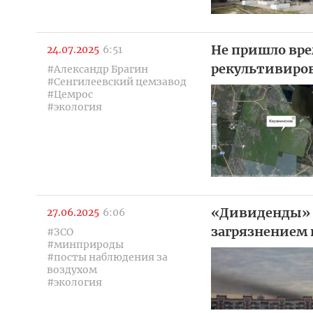
Не пришло вре
24.07.2025
6:51
рекультивиров
#Александр Брагин
#Сенгилеевский цемзавод
#Цемрос
#экология
«Дивиденды» 
27.06.2025
6:06
загрязнением 
#ЗСО
#минприроды
#посты наблюдения за
воздухом
#экология