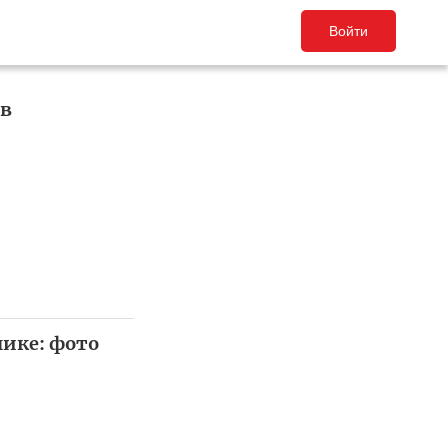
Войти
 в
нике: фото