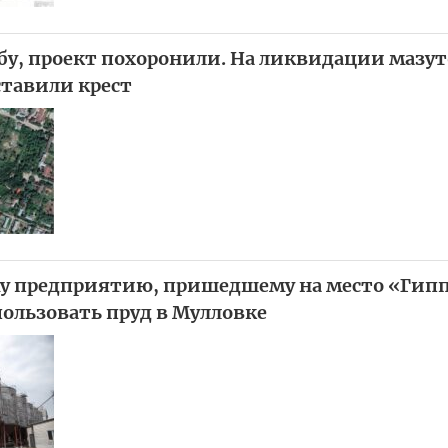
убу, проект похоронили. На ликвидации маз
ставили крест
у предприятию, пришедшему на место «Гипп
ользовать пруд в Мулловке