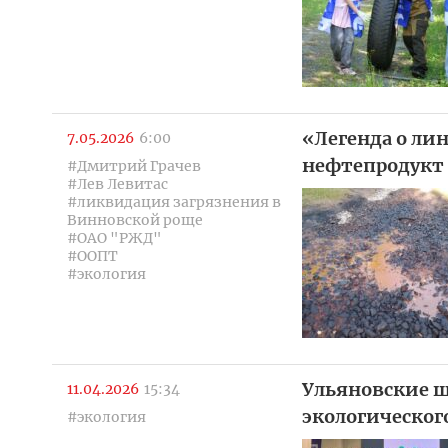
«Легенда о ли
7.05.2026
6:00
нефтепродукт
#Дмитрий Грачев
#Лев Левитас
#ликвидация загрязнения в
Винновской роще
#ОАО "РЖД"
#ООПТ
#экология
Ульяновские 
11.04.2026
15:34
экологическог
#экология