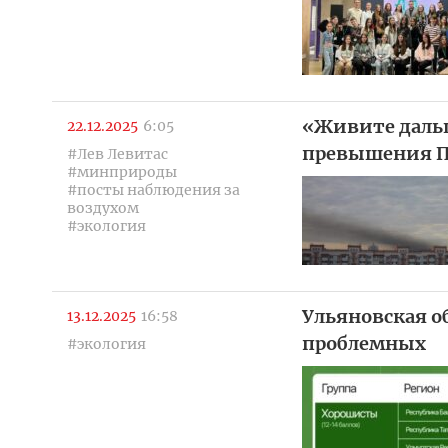
«Живите дальш
22.12.2025
6:05
превышения ПД
#Лев Левитас
#минприроды
#посты наблюдения за
воздухом
#экология
Ульяновская о
13.12.2025
16:58
проблемных
#экология