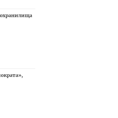
утохранилища
ократа»,