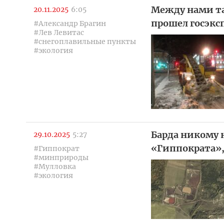
Между нами та
20.11.2025
6:05
прошел госэкс
#Александр Брагин
#Лев Левитас
#снегоплавильные пункты
#экология
Барда никому 
29.10.2025
5:27
«Гиппократа»,
#Гиппократ
#минприроды
#Мулловка
#экология