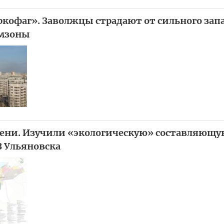
ркофаг». Заволжцы страдают от сильного зап
омзоны
лени. Изучили «экологическую» составляющ
З Ульяновска