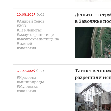
Деньги – в тр
20.08.2025
6:02
в Заволжье по
#Андрей Седов
#ЗСО
#Лев Левитас
#мазутохранилище
#мазутохранилище на
Нижней
#экология
Таинственном
25.07.2025
6:59
разрешили исп
#Красотка
#минприроды
#Мулловка
#экология