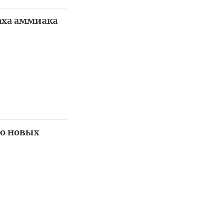
аха аммиака
ую новых