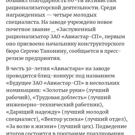
объявил благодарность 66-ти активистам
рационализаторской деятельности. Среди
награжденных — четыре молодых
специалиста. На заводе учреждено новое
почетное звание _ «Заслуженный
рационализатор ЗАО «Авиастар-СП», первым
оно присвоено начальнику конструкторского
бюро Сергею Танонину, сообщается в пресс-
релизе предприятия.
В честь 30-летия «Авиастара» на заводе
проводится блиц-конкурс под названием
«Будущее ЗАО «Авиастар-СП» в нескольких
номинациях: «Золотые руки» (лучший
рабочий), «Трудовая доблесть» (лучший
инженерно-технический работник),
«Дарящий надежду» (лучший молодой
специалист), «Вектор успеха» (лучший отдел),
«За волю к жизни» (лучший цех). Подведение
итогов состоится в программе празднования