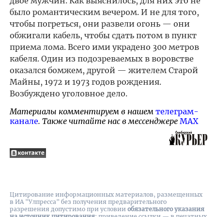
двое мужчин. Как выяснилось, для них это не
было романтическим вечером. И не для того,
чтобы погреться, они развели огонь — они
обжигали кабель, чтобы сдать потом в пункт
приема лома. Всего ими украдено 300 метров
кабеля. Один из подозреваемых в воровстве
оказался бомжем, другой — жителем Старой
Майны, 1972 и 1973 годов рождения.
Возбуждено уголовное дело.
Материалы комментируем в нашем
телеграм-
канале
. Также читайте нас в мессенджере
MAX
Цитирование информационных материалов, размещенных
в ИА "Улпресса" без получения предварительного
разрешения допустимо при условии
обязательного указания
на источник цитирования
: приведение ссылки — в печатных