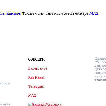
ам-канале
. Также читайте нас в мессенджере
MAX
Цитиро
СОЦСЕТИ
"Улпре
допуст
Вконтакте
цитир
гиперс
источн
RSS Канал
тексто
 4 этаж
Telegram
MAX
я 2023