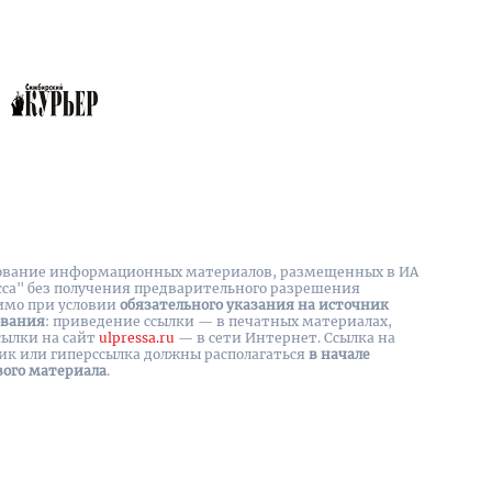
вание информационных материалов, размещенных в ИА
сса" без получения предварительного разрешения
имо при условии
обязательного указания на источник
ования
: приведение ссылки — в печатных материалах,
сылки на cайт
ulpressa.ru
— в сети Интернет. Ссылка на
ик или гиперссылка должны располагаться
в начале
вого материала
.