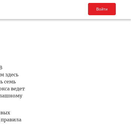
Войти
В
м здесь
ь семь
окса ведет
опашному
овых
(правила