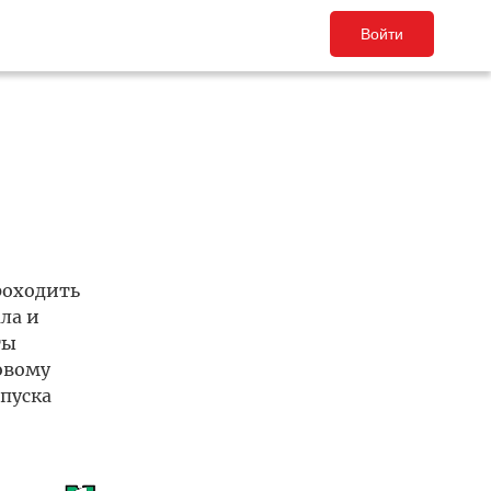
Войти
роходить
ла и
ты
овому
пуска