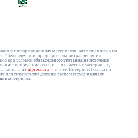
вание информационных материалов, размещенных в ИА
сса" без получения предварительного разрешения
имо при условии
обязательного указания на источник
ования
: приведение ссылки — в печатных материалах,
сылки на cайт
ulpressa.ru
— в сети Интернет. Ссылка на
ик или гиперссылка должны располагаться
в начале
вого материала
.