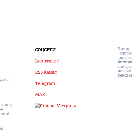
Цитиро
СОЦСЕТИ
"Улпре
допуст
Вконтакте
цитир
гиперс
источн
RSS Канал
тексто
 4 этаж
Telegram
MAX
я 2023
ре
каций
ой