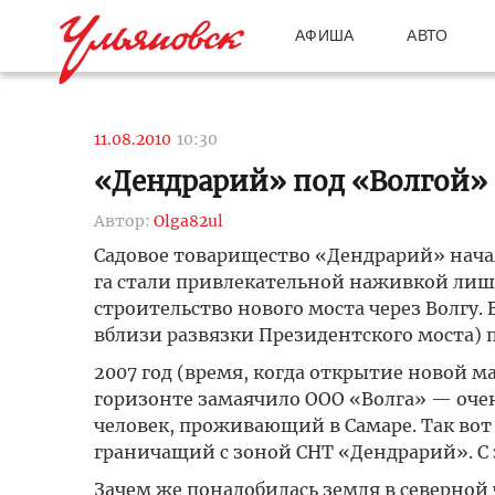
АФИША
АВТО
11.08.2010
10:30
«Дендрарий» под «Волгой»
Автор:
Olga82ul
Садовое товарищество «Дендрарий» начал 
га стали привлекательной наживкой лишь
строительство нового моста через Волгу
вблизи развязки Президентского моста)
2007 год (время, когда открытие новой ма
горизонте замаячило ООО «Волга» — очен
человек, проживающий в Самаре. Так вот
граничащий с зоной СНТ «Дендрарий». С э
Зачем же понадобилась земля в северной