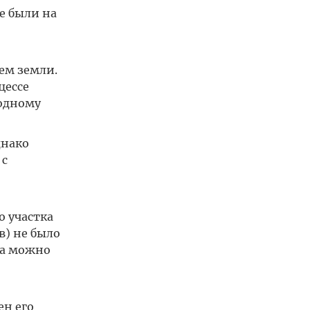
е были на
ием земли.
цессе
 одному
днако
 с
о участка
в) не было
да можно
ен его