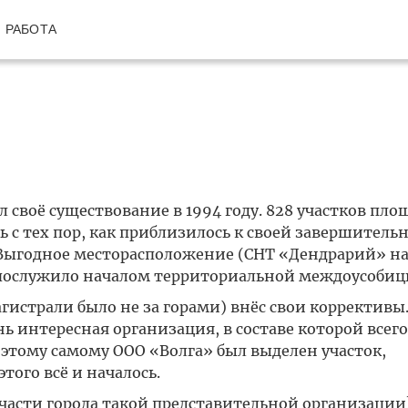
РАБОТА
своё существование в 1994 году. 828 участков пло
 с тех пор, как приблизилось к своей завершитель
. Выгодное месторасположение (СНТ «Дендрарий» н
 послужило началом территориальной междоусобиц
гистрали было не за горами) внёс свои коррективы.
ь интересная организация, в составе которой всег
 этому самому ООО «Волга» был выделен участок,
того всё и началось.
 части города такой представительной организации