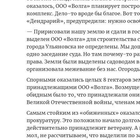
оказалось, ООО «Волга» планирует постр
комплекс. Дело-то вроде бы благое. Вот 
«Дендрарий», предупредили: нужно освоб
— Пририсовали нашу землю и сдали в го
выделен ООО «Волга» для строительства 
города Ульяновска не определены. Мы дош
одно заседание суда. Но там почему-то р
права. Земли были выделены садоводам в 2
организовала межевание без нас. Огороды 
Спорными оказались целых 8 гектаров з
принадлежащими ООО «Волга». Возмущен
обидным было то, что принадлежали они 
Великой Отечественной войны, членам 
Самым стойким из «обиженных» оказался
прокуратуру. Это положило начало долгом
действительно принадлежит ветерану. А в
мол, не рассчитываем, что выделили по за