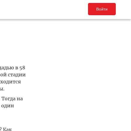
Войти
щадью в 58
ной стадии
аходится
ы.
 Тогда на
о один
? Как