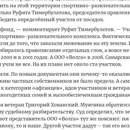
оить на этой территории спортивно-развлекательн
только Руфята Тимербулатова, председателя правлен
одить определённый участок от посадок.
сфонд, — комментирует Руфят Тимербулатов. — Уч
спортивно-развлекательного комплекса. Фактическ
ли до того, что заказали межевание на эту землю. 
азбиралось правописание отдельных слов, а вовсе н
000 и в 2001 годах. А ООО «Волга» в 2008. Самарска
учли не все. На их плане нет около ста участков.
емли. По новым документам они почему-то оказали
ию частных собственников не было предела. А са
к категории «афганцев», вдов участников и ветер
многодетных семей и малообеспеченным гражданам
 ветеран Григорий Хованский. Мужчина обратился
у судебному разбирательству. Суд определил, что з
от представитель ООО «Волга» тут же пояснил: ни 
кону, то и наше. Другой участок дадут – так его во