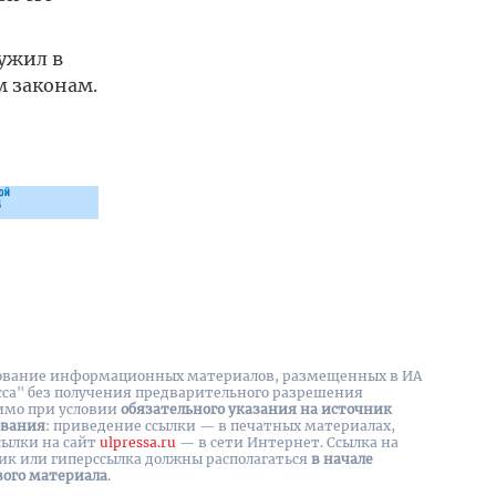
лужил в
м законам.
вание информационных материалов, размещенных в ИА
сса" без получения предварительного разрешения
имо при условии
обязательного указания на источник
ования
: приведение ссылки — в печатных материалах,
сылки на cайт
ulpressa.ru
— в сети Интернет. Ссылка на
ик или гиперссылка должны располагаться
в начале
вого материала
.