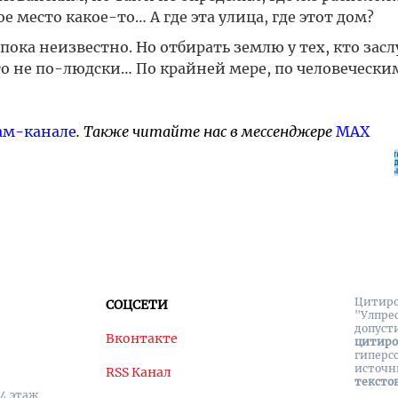
 место какое-то… А где эта улица, где этот дом?
пока неизвестно. Но отбирать землю у тех, кто зас
о не по-людски… По крайней мере, по человечески
ам-канале
. Также читайте нас в мессенджере
MAX
Цитиро
СОЦСЕТИ
"Улпре
допуст
Вконтакте
цитир
гиперс
источн
RSS Канал
тексто
 4 этаж