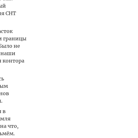
ый
ия СНТ
асток
и границы
Было не
е наши
я контора
сь
мым
анов
.
 в
емля
на что,
зьмём.