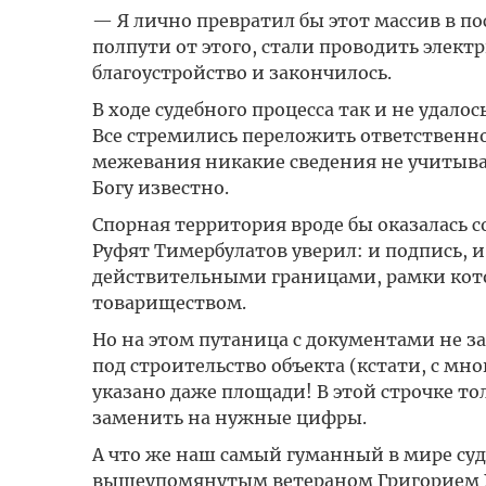
— Я лично превратил бы этот массив в п
полпути от этого, стали проводить элект
благоустройство и закончилось.
В ходе судебного процесса так и не удал
Все стремились переложить ответственно
межевания никакие сведения не учитывал
Богу известно.
Спорная территория вроде бы оказалась 
Руфят Тимербулатов уверил: и подпись, и
действительными границами, рамки кото
товариществом.
Но на этом путаница с документами не зак
под строительство объекта (кстати, с м
указано даже площади! В этой строчке т
заменить на нужные цифры.
А что же наш самый гуманный в мире суд
вышеупомянутым ветераном Григорием Хов