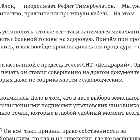
осёлок, — продолжает Руфят Тимербулатов. – Мы уж
ричество, практически протянули кабель… На этом
ось установить, кто же всё-таки занимался межеван
сть с больной головы на здоровую. Причём при про
ись, и как вообще производилась эта процедура –
согласованной с председателем СНТ «Дендрарий». О
 печать он ставил совершенно на другом документе
рых даже не соприкасаются с садоводческим
ончилась. Дело в том, что в акте выбора земельног
ногочисленными подписями ульяновских чиновнико
олько точки, которые в любой удобный момент всег
? Он всё-таки признал право собственности за
анским, но так и не определил, где же располож