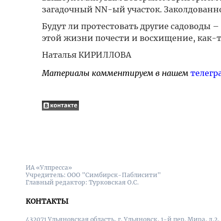
загадочный NN-ый участок. Заколдованное
Будут ли протестовать другие садоводы – 
этой жизни почести и восхищение, как-т
Наталья КИРИЛЛОВА
Материалы комментируем в нашем
телегр
ИА «Улпресса»
Учредитель: ООО "Симбирск-Паблисити"
Главный редактор: Турковская О.С.
КОНТАКТЫ
432071 Ульяновская область, г. Ульяновск, 1-й пер. Мира, д.2,