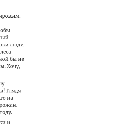
ляровым.
тобы
тный
овки люди
леса
ной бы не
ы. Хочу,
чу
а! Глядя
то на
орожан.
году.
ки и
ь