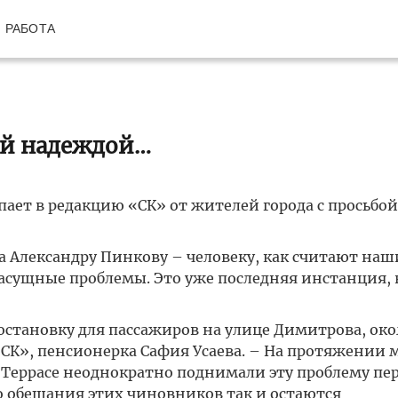
РАБОТА
ой надеждой…
ет в редакцию «СК» от жителей города с просьбой 
а Александру Пинкову – человеку, как считают наш
асущные проблемы. Это уже последняя инстанция, в
становку для пассажиров на улице Димитрова, око
СК», пенсионерка Сафия Усаева. – На протяжении 
Террасе неоднократно поднимали эту проблему пе
о обещания этих чиновников так и остаются