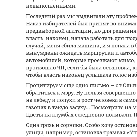
невыполненными.
Последний раз мы выдвигали эту проблем
Наказ избирателей был принят во вниман
предвыборной агитации, но для решения 
власть, наконец, начала работать для лю
случай, меня сбила машина, и я попала 
вынуждены ожидать маршрутки и автобусы
автомобилей, которые проезжают мимо, 
произошло ЧП, если бы была остановка, ко
чтобы власть наконец услышала голос из
Процитируем еще одно письмо – от Ольг
обратиться к мэру. Ну нельзя совершенно
на лебеду и лопухи в рост человека в само
газонах в такую засуху… Посмотрите на мо
Цветы на клумбах ежедневно поливали. Пр
Одна грязь и сорняки. Особо хочу остано
улицы, например, остановка трамвая «Ули