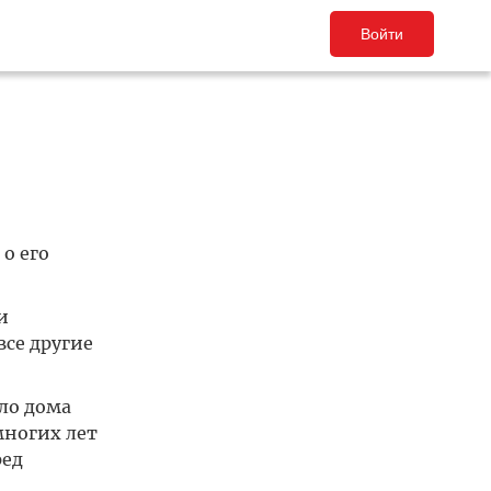
Войти
о его
и
се другие
ло дома
многих лет
ред