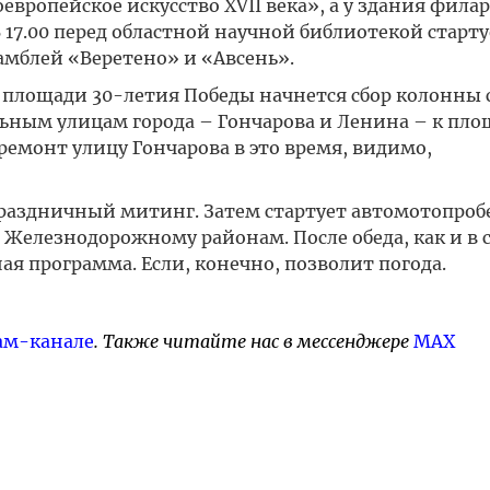
европейское искусство XVII века», а у здания фил
В 17.00 перед областной научной библиотекой старту
мблей «Веретено» и «Авсень».
 на площади 30-летия Победы начнется сбор колонны 
ральным улицам города – Гончарова и Ленина – к пл
ремонт улицу Гончарова в это время, видимо,
праздничный митинг. Затем стартует автомотопробе
Железнодорожному районам. После обеда, как и в с
ая программа. Если, конечно, позволит погода.
ам-канале
. Также читайте нас в мессенджере
MAX