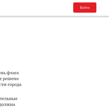
Войти
нь флага
аг решено
сти города
ательные
 должна