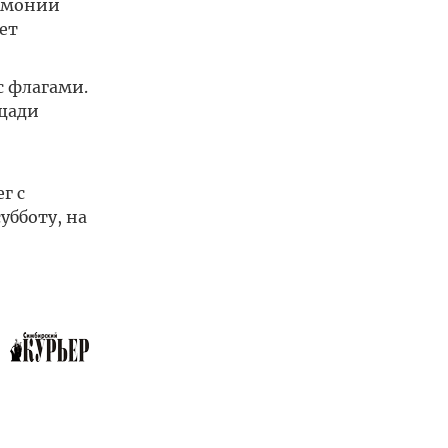
армонии
ет
с флагами.
ощади
г с
убботу, на