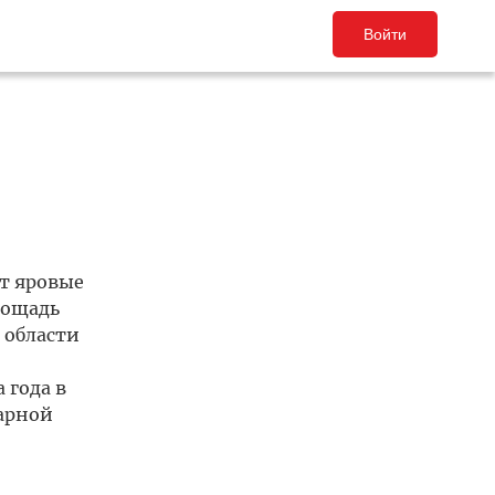
Войти
,
т яровые
лощадь
 области
 года в
арной