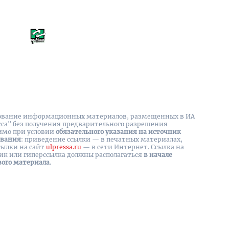
вание информационных материалов, размещенных в ИА
сса" без получения предварительного разрешения
имо при условии
обязательного указания на источник
ования
: приведение ссылки — в печатных материалах,
сылки на cайт
ulpressa.ru
— в сети Интернет. Ссылка на
ик или гиперссылка должны располагаться
в начале
вого материала
.