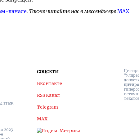
ам-канале
. Также читайте нас в мессенджере
MAX
Цитиро
СОЦСЕТИ
"Улпре
допуст
Вконтакте
цитир
гиперс
источн
RSS Канал
тексто
 4 этаж
Telegram
MAX
я 2023
ре
каций