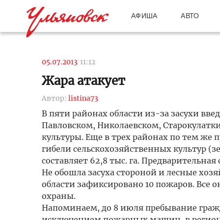
АФИША
АВТО
05.07.2013
11:12
Жара атакует
Автор:
listina73
В пяти районах области из-за засухи вв
Павловском, Николаевском, Старокулатк
культуры. Еще в трех районах по тем же
гибели сельскохозяйственных культур (з
составляет 62,8 тыс. га. Предварительная
Не обошла засуха стороной и лесные хозяй
области зафиксировано 10 пожаров. Все
охраны.
Напоминаем, до 8 июля пребывание гражда
исключением пожарных машин, в регион