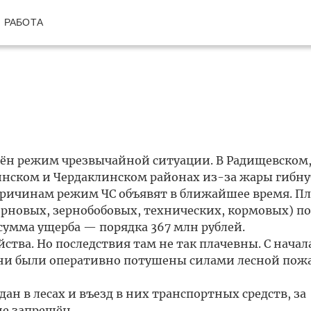
РАБОТА
едён режим чрезвычайной ситуации. В Радищевском
инском и Чердаклинском районах из-за жары гибну
 причинам режим ЧС объявят в ближайшее время. П
ерновых, зернобобовых, технических, кормовых) по
 сумма ущерба — порядка 367 млн рублей.
ства. Но последствия там не так плачевны. С начала
 они были оперативно потушены силами лесной пож
н в лесах и въезд в них транспортных средств, за
е запрещён.