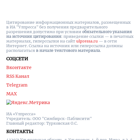
Цитирование информационных материалов, размещенных
в ИА "Улпресса" без получения предварительного
разрешения допустимо при условии
обязательного указания
на источник цитирования
: приведение ссылки — в печатных
материалах, гиперссылки на cайт
ulpressa.ru
— в сети
Интернет. Ссылка на источник или гиперссылка должны
располагаться
в начале текстового материала
.
СОЦСЕТИ
Вконтакте
RSS Канал
Telegram
MAX
ИА «Улпресса»
Учредитель: ООО "Симбирск-Паблисити"
Главный редактор: Турковская О.С.
КОНТАКТЫ
432071 Ульяновская область, г. Ульяновск, 1-й пер. Мира, д.2, 4