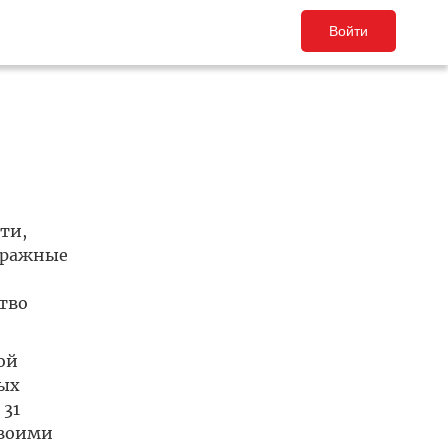
Войти
ти,
аражные
тво
ой
ных
 31
своими