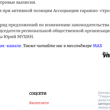
стровые выписки.
м при активной позиции Ассоциации гаражно-стр
 ряд предложений по изменению законодательства
дседателя региональной общественной организаци
умы Юрий МУХИН.
ам-канале
. Также читайте нас в мессенджере
MAX
Цитиро
СОЦСЕТИ
"Улпре
допуст
Вконтакте
цитир
гиперс