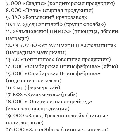
ООО «Сладис» (кондитерская продукция)
ООО «Вита» (сырная продукция)
ЗАО «Репьевский крупозавод»
ТМ «Дед Сенгилей» (крупы «полба»)
«Ульяновский НИИСХ» (пшеница, яблоки,
награды)
ФГБОУ ВО «УлГАУ имени П.А.Столыпина»
(наградные материалы)
АО «Тепличное» (овощная продукция)
ООО «Симбирская Птицефабрика» (яйцо)
ООО «Симбирская Птицефабрика»
(подсолнечное масло)
Сыр (фермерский)
КФХ «Кузахметов» (рыба)
ООО «Юпитер инкорпорейтед»
(алкогольная продукция)
ООО «Завод Трехсосенский» (пивные
напитки, квас)
ООО «Завод Эфес» (пивные напитки)